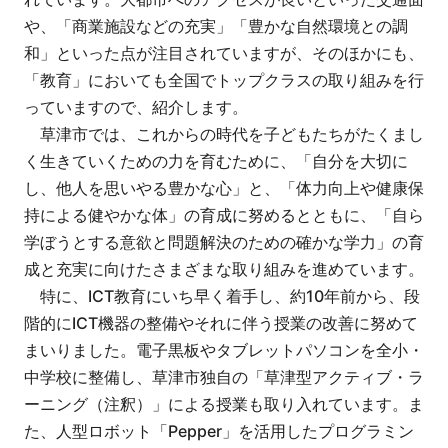
や、「商業施設などの充実」「豊かな自然環境との調
和」といった点が注目されていますが、そのほかにも、
「教育」においても全国でトップクラスの取り組みを行
っていますので、紹介します。
草津市では、これからの時代を子どもたちがたくまし
く生きていくための力を育むために、「自分を大切に
し、他人を思いやる豊かな心」と、「体力向上や健康保
持による健やかな体」の育成に努めるとともに、「自ら
学ぼうとする意欲と問題解決のための確かな学力」の育
成と充実に向けたさまざまな取り組みを進めています。
特に、ICT教育にいち早く着手し、約10年前から、段
階的にICT機器の整備やそれに伴う授業の改善に努めて
まいりました。電子黒板やタブレットパソコンを全小・
中学校に整備し、草津市独自の「草津型アクティブ・ラ
ーニング（注釈）」による授業も取り入れています。ま
た、人型ロボット「Pepper」を活用したプログラミン