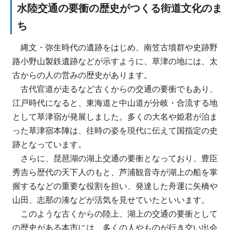
水陸交通の要衝の歴史がつくる街道文化のま
ち
縄文・弥生時代の遺跡をはじめ、南笠古墳群や史跡野
路小野山製鉄遺跡などが示すように、草津の地には、太
古からの人の営みの歴史があります。
古代官道が走るなど古くからの交通の要衝でもあり、
江戸時代になると、東海道と中山道が分岐・合流する地
として草津宿が発展しました。多くの大名や姫君が泊ま
った草津宿本陣は、往時の姿を現代に伝えて国指定の史
跡となっています。
さらに、琵琶湖の湖上交通の要衝となっており、豊臣
秀吉ら歴代の天下人のもと、芦浦観音寺が湖上の船を掌
握するなどの重要な役割を担い、発達した舟運に矢橋や
山田、志那の湊などが活気を見せていたといいます。
このような古くからの陸上、湖上の交通の要衝として
の歴史がある本市には、多くの人やものが行き交い出会