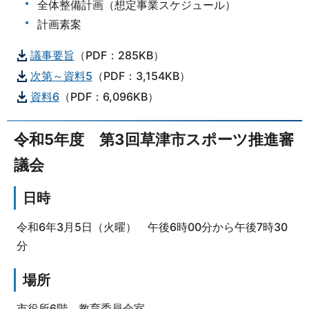
全体整備計画（想定事業スケジュール）
計画素案
議事要旨
（PDF：285KB）
次第～資料5
（PDF：3,154KB）
資料6
（PDF：6,096KB）
令和5年度 第3回草津市スポーツ推進審
議会
日時
令和6年3月5日（火曜） 午後6時00分から午後7時30
分
場所
市役所6階 教育委員会室