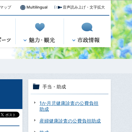
マップ
Multilingual
音声読み上げ・文字拡大
手当・助成
1か月児健康診査の公費負担
助成
産婦健康診査の公費負担助成