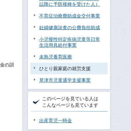
以降に予防接種を受けた人）
不育症治療費助成金交付事業
妊婦健康診査の公費負担助成
小児慢性特定疾病児童等日常
生活用具給付事業
未熟児養育医療
金の訓
ひとり親家庭の就労支援
草津市児童通学支援事業
このページを見ている人は
こんなページも見ています
出産育児一時金