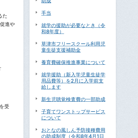
助成
手当
るた
促進や
就学の援助が必要なとき（令
和8年度）
草津市フリースクール利用児
童生徒支援補助金
養育費確保推進事業について
方
就学援助（新入学児童生徒学
用品費等）を2月に入学前支
給します
新生児聴覚検査費の一部助成
を受
子育てワンストップサービス
について
おとなの風しん予防接種費用
の助成制度（令和8年4月1日