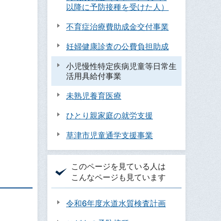
以降に予防接種を受けた人）
不育症治療費助成金交付事業
妊婦健康診査の公費負担助成
小児慢性特定疾病児童等日常生
活用具給付事業
未熟児養育医療
ひとり親家庭の就労支援
草津市児童通学支援事業
このページを見ている人は
こんなページも見ています
令和6年度水道水質検査計画