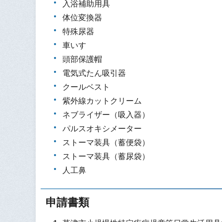
入浴補助用具
体位変換器
特殊尿器
車いす
頭部保護帽
電気式たん吸引器
クールベスト
紫外線カットクリーム
ネブライザー（吸入器）
パルスオキシメーター
ストーマ装具（蓄便袋）
ストーマ装具（蓄尿袋）
人工鼻
申請書類