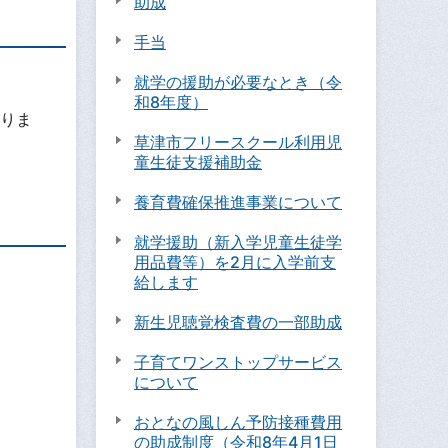
助成
手当
就学の援助が必要なとき（令
和8年度）
りま
草津市フリースクール利用児
童生徒支援補助金
養育費確保推進事業について
就学援助（新入学児童生徒学
用品費等）を2月に入学前支
給します
新生児聴覚検査費の一部助成
子育てワンストップサービス
について
おとなの風しん予防接種費用
の助成制度（令和8年4月1日