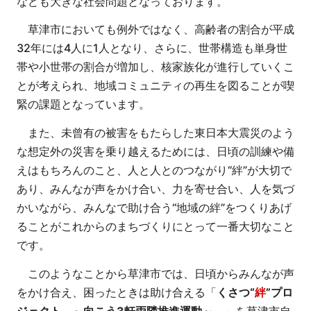
なども大きな社会問題となっております。
草津市においても例外ではなく、高齢者の割合が平成
32年には4人に1人となり、さらに、世帯構造も単身世
帯や小世帯の割合が増加し、核家族化が進行していくこ
とが考えられ、地域コミュニティの再生を図ることが喫
緊の課題となっています。
また、未曾有の被害をもたらした東日本大震災のよう
な想定外の災害を乗り越えるためには、日頃の訓練や備
えはもちろんのこと、人と人とのつながり“絆”が大切で
あり、みんなが声をかけ合い、力を寄せ合い、人を気づ
かいながら、みんなで助け合う“地域の絆”をつくりあげ
ることがこれからのまちづくりにとって一番大切なこと
です。
このようなことから草津市では、日頃からみんなが声
をかけ合え、困ったときは助け合える「
くさつ“
絆
”プロ
ジェクト ～向こう3軒両隣推進運動～
」を草津市自