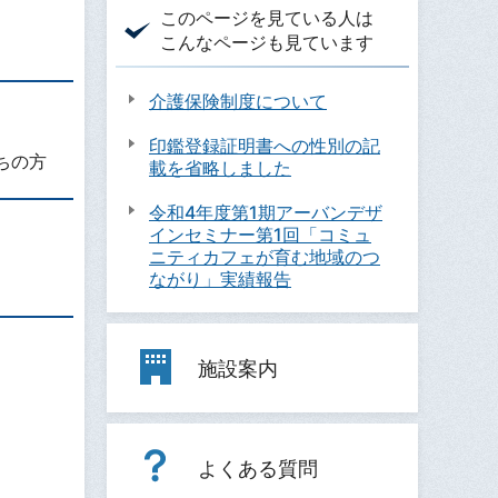
このページを見ている人は
こんなページも見ています
介護保険制度について
印鑑登録証明書への性別の記
ちの方
載を省略しました
令和4年度第1期アーバンデザ
インセミナー第1回「コミュ
ニティカフェが育む地域のつ
ながり」実績報告
施設案内
よくある質問