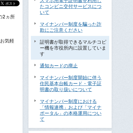
スマホ用電子証明書を利用し
たコンビニ交付サービスにつ
いて
の2ヵ所
マイナンバー制度を騙った詐
欺にご注意ください
お気軽
証明書が取得できるマルチコピ
ー機を市役所内に設置していま
す
通知カードの廃止
マイナンバー制度開始に伴う
住民基本台帳カード・電子証
明書の取り扱いについて
マイナンバー制度における
「情報連携」および「マイナ
ポータル」の本格運用につい
て