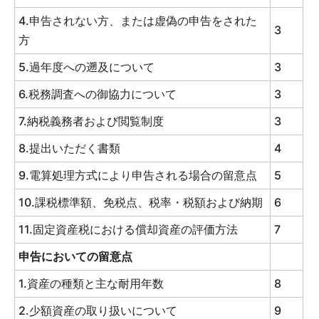
4.申告されない方、または虚偽の申告をされた
3
方
5.過年度への遡及について
3
6.税務調査への御協力について
3
7.納税義務者および閲覧制度
3
8.提出いただく書類
4
9.電算処理方式により申告される場合の留意点
5
10.課税標準額、免税点、税率・税額および納期
6
11.固定資産税における償却資産の評価方法
7
申告においての留意点
1.資産の種類と主な耐用年数
8
2.少額資産の取り扱いについて
9