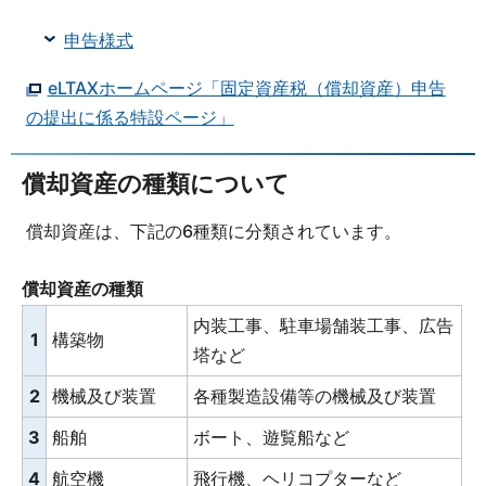
申告様式
eLTAXホームページ「固定資産税（償却資産）申告
の提出に係る特設ページ」
償却資産の種類について
償却資産は、下記の6種類に分類されています。
償却資産の種類
内装工事、駐車場舗装工事、広告
1
構築物
塔など
2
機械及び装置
各種製造設備等の機械及び装置
3
船舶
ボート、遊覧船など
4
航空機
飛行機、ヘリコプターなど