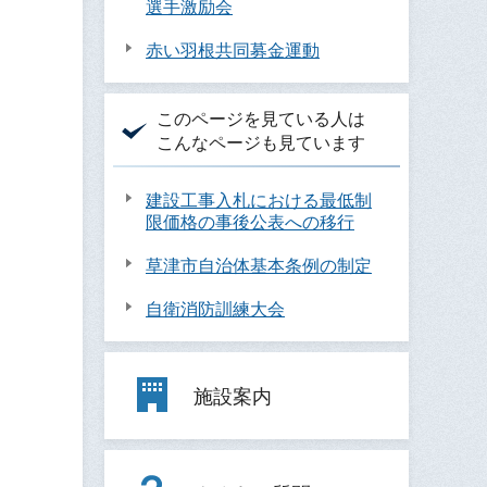
選手激励会
赤い羽根共同募金運動
このページを見ている人は
こんなページも見ています
建設工事入札における最低制
限価格の事後公表への移行
草津市自治体基本条例の制定
自衛消防訓練大会
施設案内