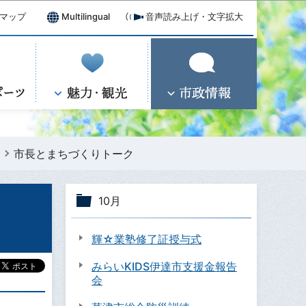
マップ
Multilingual
音声読み上げ・文字拡大
市長とまちづくりトーク
10月
輝☆業塾修了証授与式
みらいKIDS伊達市支援金報告
会