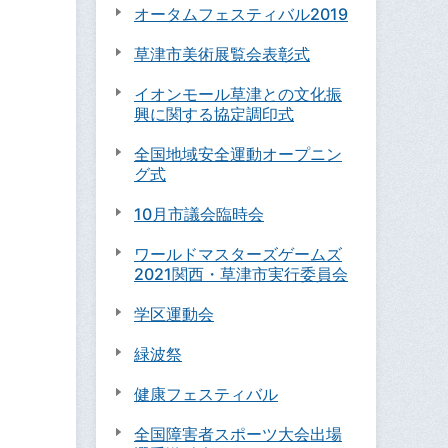
オータムフェスティバル2019
草津市美術展覧会表彰式
イオンモール草津との文化振
興に関する協定調印式
全国地域安全運動オープニン
グ式
10月市議会臨時会
ワールドマスターズゲームズ
2021関西・草津市実行委員会
学区運動会
緑波祭
健康フェスティバル
全国障害者スポーツ大会出場