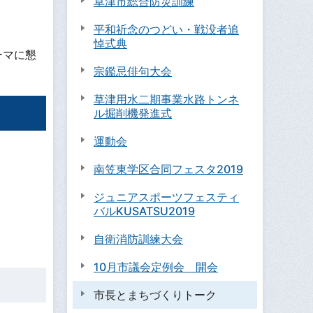
草津市総合防災訓練
平和祈念のつどい・戦没者追
悼式典
ーマに懇
宗鑑忌俳句大会
草津用水二期事業水路トンネ
ル掘削機発進式
運動会
南笠東学区合同フェスタ2019
ジュニアスポーツフェスティ
バルKUSATSU2019
自衛消防訓練大会
10月市議会定例会 開会
市長とまちづくりトーク