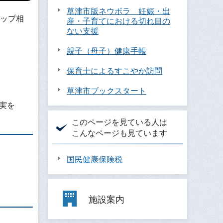
草津市版ネウボラ 妊娠・出
ップ相
産・子育てにおける切れ目の
ない支援
親子（母子）健康手帳
保育士によるすこやか訪問
草津市ブックスタート
実を
このページを見ている人は
こんなページも見ています
国民健康保険税
施設案内