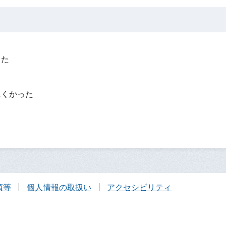
った
？
にくかった
項等
個人情報の取扱い
アクセシビリティ