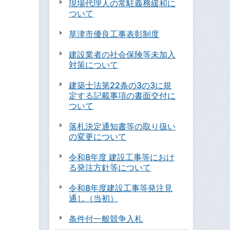
現場代理人の常駐義務緩和に
ついて
草津市優良工事表彰制度
建設業者の社会保険等未加入
対策について
建築士法第22条の3の3に規
定する記載事項の書面交付に
ついて
落札決定通知書等の取り扱い
の変更について
令和8年度 建設工事等におけ
る発注方針等について
令和8年度建設工事等発注見
通し（当初）
条件付一般競争入札