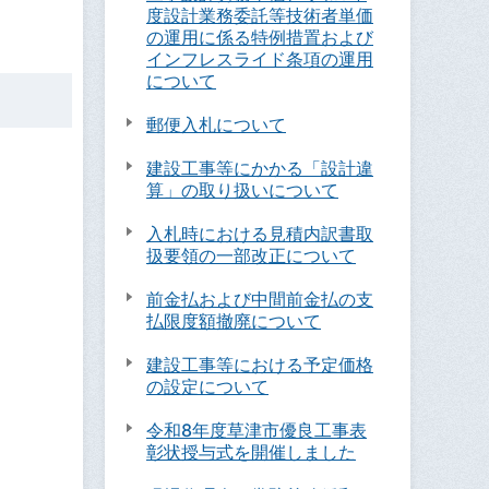
度設計業務委託等技術者単価
の運用に係る特例措置および
インフレスライド条項の運用
について
郵便入札について
建設工事等にかかる「設計違
算」の取り扱いについて
入札時における見積内訳書取
扱要領の一部改正について
前金払および中間前金払の支
払限度額撤廃について
建設工事等における予定価格
の設定について
令和8年度草津市優良工事表
彰状授与式を開催しました