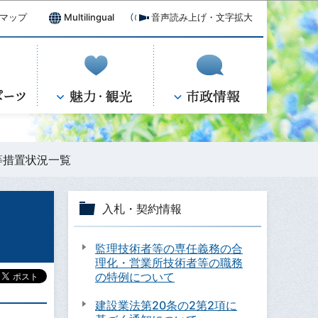
マップ
Multilingual
音声読み上げ・文字拡大
等措置状況一覧
入札・契約情報
監理技術者等の専任義務の合
理化・営業所技術者等の職務
の特例について
建設業法第20条の2第2項に