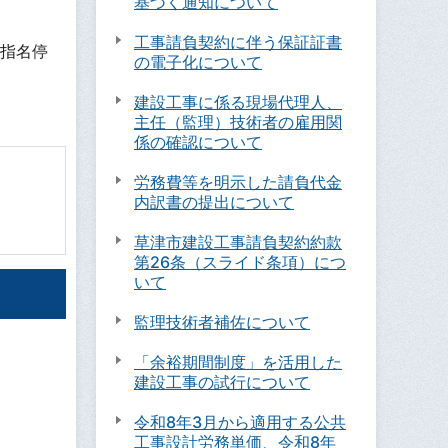
基づく通知について
工事請負契約に伴う保証証書
指名停
の電子化について
建設工事に係る現場代理人、
主任（監理）技術者の雇用関
係の確認について
労務費等を明示した請負代金
内訳書の提出について
草津市建設工事請負契約約款
第26条（スライド条項）につ
いて
監理技術者補佐について
「余裕期間制度」を活用した
建設工事の試行について
令和8年3月から適用する公共
工事設計労務単価、令和8年