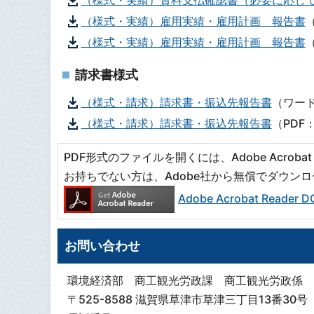
（様式・実績）雇用実績・雇用計画 報告書
（様式・実績）雇用実績・雇用計画 報告書
（
請求書様式
（様式・請求）請求書・振込先報告書
（ワード
（様式・請求）請求書・振込先報告書
（PDF：
PDF形式のファイルを開くには、Adobe Acrobat R
お持ちでない方は、Adobe社から無償でダウン
Adobe Acrobat Read
お問い合わせ
環境経済部 商工観光労政課 商工観光労政係
〒525-8588 滋賀県草津市草津三丁目13番30号