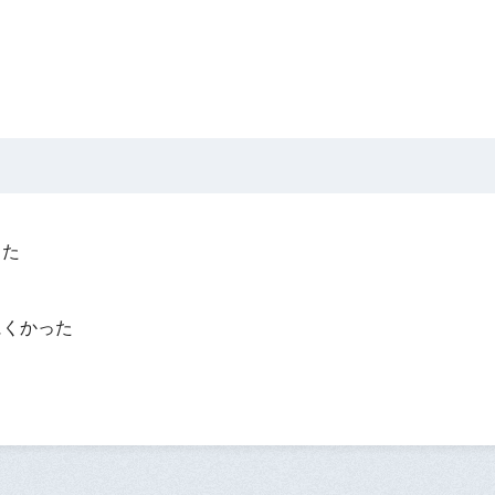
った
？
にくかった