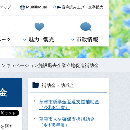
マップ
Multilingual
音声読み上げ・文字拡大
インキュベーション施設退去企業立地促進補助金
補助金・助成金
金
草津市奨学金返還支援補助金
（令和8年度）
草津市人材確保支援補助金
（令和8年度）
を満た