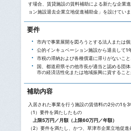
す場合、賃貸施設の賃料補助による新たな企業進
ョン施設退去企業立地促進補助金」を設けていま
要件
市内で事業展開を図ろうとする法人または個
公的インキュベーション施設から退去して1
市税の滞納および各種償還に滞りがないこと
国、都道府県その他市長が適当と認める団体
市の経済活性化または地域振興に資すること
補助内容
入居された事業を行う施設の賃借料の2分の1を
（1）要件を満たしたもの
上限5万円／月額（上限60万円／年額）
（2）要件を満たし、かつ、草津市企業立地促進条