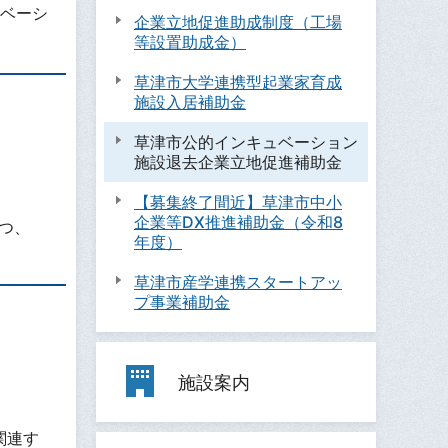
ベーシ
企業立地促進助成制度（工場
等設置助成金）
草津市大学連携型起業家育成
施設入居補助金
草津市公的インキュベーション
施設退去企業立地促進補助金
【募集終了間近】草津市中小
企業等DX推進補助金（令和8
つ、
年度）
草津市産学連携スタートアッ
プ事業補助金
施設案内
関連す