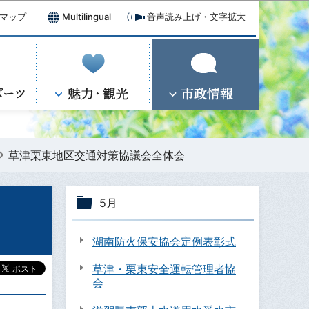
マップ
Multilingual
音声読み上げ・文字拡大
草津栗東地区交通対策協議会全体会
5月
湖南防火保安協会定例表彰式
草津・栗東安全運転管理者協
会