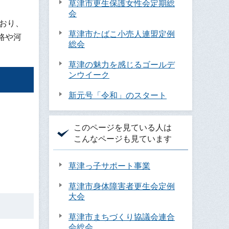
草津市更生保護女性会定期総
会
おり、
草津市たばこ小売人連盟定例
路や河
総会
草津の魅力を感じるゴールデ
ンウイーク
新元号「令和」のスタート
このページを見ている人は
こんなページも見ています
草津っ子サポート事業
草津市身体障害者更生会定例
大会
草津市まちづくり協議会連合
会総会