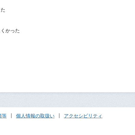
った
？
にくかった
項等
個人情報の取扱い
アクセシビリティ