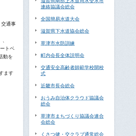
滋賀県南部上水道用水受水市
連絡協議会総会
全国簡易水道大会
、交通事
滋賀県下水道協会総会
」、
草津市水防訓練
ートベ
町内会長全体説明会
活動を
交通安全高齢者師範学校開校
すます
式
近畿市長会総会
おうみ自治体クラウド協議会
総会
草津市まちづくり協議会連合
会総会
くさつ健・交クラブ通常総会