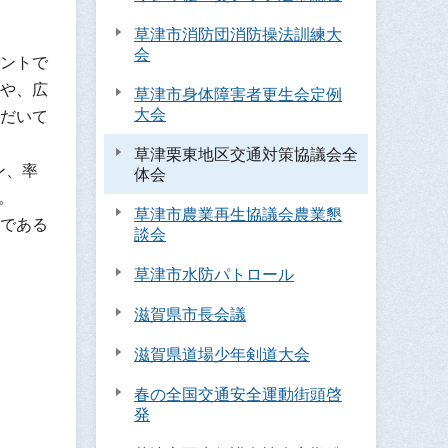
草津市消防団消防操法訓練大
会
ントで
や、広
草津市身体障害者更生会定例
大会
だいて
草津栗東地区交通対策協議会全
ン、率
体会
。
草津市農業再生協議会農業懇
である
談会
草津市水防パトロール
滋賀県市長会議
滋賀県道場少年剣道大会
春の全国交通安全運動街頭啓
発