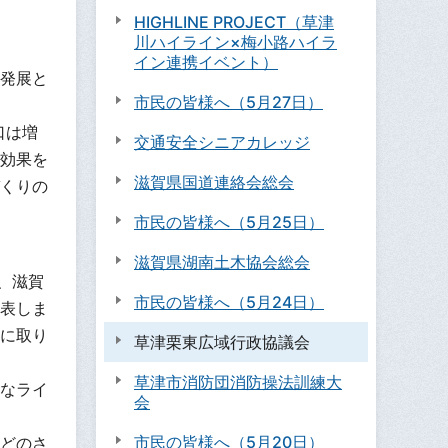
HIGHLINE PROJECT（草津
川ハイライン×梅小路ハイラ
イン連携イベント）
発展と
市民の皆様へ（5月27日）
口は増
交通安全シニアカレッジ
効果を
滋賀県国道連絡会総会
くりの
市民の皆様へ（5月25日）
滋賀県湖南土木協会総会
、滋賀
市民の皆様へ（5月24日）
表しま
に取り
草津栗東広域行政協議会
草津市消防団消防操法訓練大
なライ
会
市民の皆様へ（5月20日）
どのさ