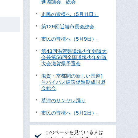
進協議会 総会
市民の皆様へ（5月11日）
第129回近畿市長会総会
市民の皆様へ（5月9日）
第43回滋賀県道場少年剣道大
会兼第56回全国道場少年剣道
大会滋賀県予選会
滋賀・京都間の新しい国道1
号バイパス建設促進期成同盟
会総会
草津のサンヤレ踊り
市民の皆様へ（5月2日）
このページを見ている人は