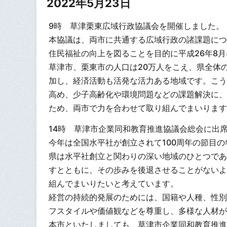
2022年5月23日
9時 草津栗東広域行政協議会を開催しました。
本協議は、両市に共通する広域行政の諸課題につ
住民福祉の向上を図ることを目的に平成26年8
草津市、栗東市の人口は20万人をこえ、県全体
加し、経済活動も活発な活力ある地域です。こう
高め、少子高齢化や環境問題などの課題解決に、
ため、両市で力を合わせて取り組んでまいります
14時 草津市企業同和教育推進協議会総会に出
今年は全国水平社が創立されて100周年の節目
県は水平社創立と関わりの深い地域のひとつであ
すとともに、その歩みを後退させることがないよ
組んでまいりたいと考えています。
経営の持続的発展のためには、国籍や人種、性別
フスタイルや価値観などを尊重し、多様な人材が
本市といたしましても、草津市企業同和教育推進