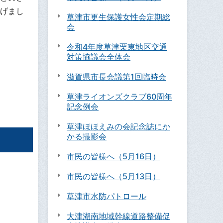
げまし
草津市更生保護女性会定期総
会
令和4年度草津栗東地区交通
対策協議会全体会
滋賀県市長会議第1回臨時会
草津ライオンズクラブ60周年
記念例会
草津ほほえみの会記念誌にか
かる撮影会
市民の皆様へ（5月16日）
市民の皆様へ（5月13日）
草津市水防パトロール
大津湖南地域幹線道路整備促