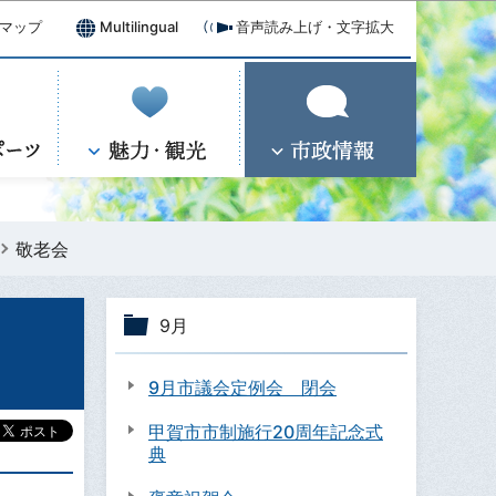
マップ
Multilingual
音声読み上げ・文字拡大
敬老会
9月
9月市議会定例会 閉会
甲賀市市制施行20周年記念式
典