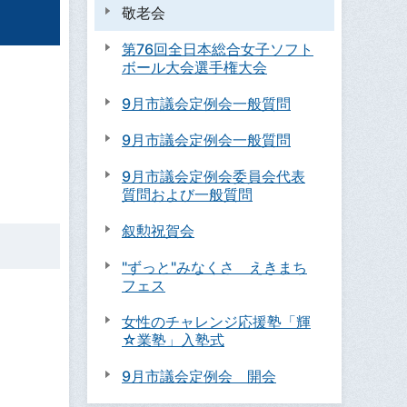
敬老会
第76回全日本総合女子ソフト
ボール大会選手権大会
9月市議会定例会一般質問
9月市議会定例会一般質問
9月市議会定例会委員会代表
質問および一般質問
叙勲祝賀会
"ずっと"みなくさ えきまち
フェス
女性のチャレンジ応援塾「輝
☆業塾」入塾式
9月市議会定例会 開会