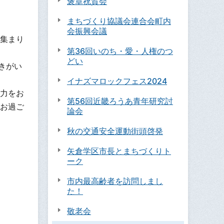
褒章祝賀会
まちづくり協議会連合会町内
会振興会議
集まり
第36回いのち・愛・人権のつ
どい
きがい
イナズマロックフェス2024
力をお
第56回近畿ろうあ青年研究討
お過ご
論会
秋の交通安全運動街頭啓発
矢倉学区市長とまちづくりト
ーク
市内最高齢者を訪問しまし
た！
敬老会