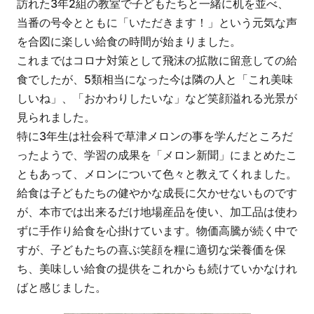
訪れた3年2組の教室で子どもたちと一緒に机を並べ、
当番の号令とともに「いただきます！」という元気な声
を合図に楽しい給食の時間が始まりました。
これまではコロナ対策として飛沫の拡散に留意しての給
食でしたが、5類相当になった今は隣の人と「これ美味
しいね」、「おかわりしたいな」など笑顔溢れる光景が
見られました。
特に3年生は社会科で草津メロンの事を学んだところだ
ったようで、学習の成果を「メロン新聞」にまとめたこ
ともあって、メロンについて色々と教えてくれました。
給食は子どもたちの健やかな成長に欠かせないものです
が、本市では出来るだけ地場産品を使い、加工品は使わ
ずに手作り給食を心掛けています。物価高騰が続く中で
すが、子どもたちの喜ぶ笑顔を糧に適切な栄養価を保
ち、美味しい給食の提供をこれからも続けていかなけれ
ばと感じました。