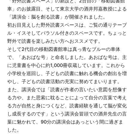
「野外読書スペース」の新設と、2台目の「移動図書館
車」のお披露目、そして東京大学の酒井邦嘉教授による
「講演会：脳を創る読書」が開催されました。
初お目見えした野外読書スペースは、ご覧の通りテーブ
ル・イスそしてパラソル付きのスペースです。ちょっと
野外で読書を楽しみたい方へおススメです。
そして2代目の移動図書館車は真っ青なブルーの車体
で、「あおばな号」と命名しました。あおばな号は、主
に児童書を中心に約1,000冊収蔵しています。これから
小学校を巡回し、子どもの読書に触れる機会の創出を増
やし、子どもの読書活動の充実に努めてまいります。
また、講演会では「読書が作者の言いたい意図を想像す
る力や、また思索に耽ることによって自分の言葉で考え
る力が自然と身につくなど、読書経験を通して脳が変化
し成長するのです」という講演会冒頭での酒井先生の言
葉に魅かれて、90分の講演会はあっという間に過ぎま
した。