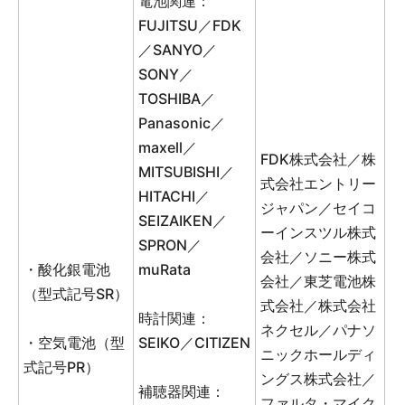
電池関連：
FUJITSU／FDK
／SANYO／
SONY／
TOSHIBA／
Panasonic／
maxell／
FDK株式会社／株
MITSUBISHI／
式会社エントリー
HITACHI／
ジャパン／セイコ
SEIZAIKEN／
ーインスツル株式
SPRON／
会社／ソニー株式
・酸化銀電池
muRata
会社／東芝電池株
（型式記号SR）
式会社／株式会社
時計関連：
ネクセル／パナソ
・空気電池（型
SEIKO／CITIZEN
ニックホールディ
式記号PR）
ングス株式会社／
補聴器関連：
ファルタ・マイク