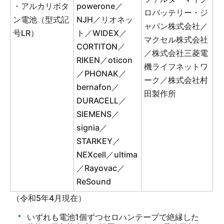
・アルカリボタ
powerone／
ロバッテリー・ジ
ン電池（型式記
NJH／リオネッ
ャパン株式会社／
号LR）
ト／WIDEX／
マクセル株式会社
CORTITON／
／株式会社三菱電
RIKEN／oticon
機ライフネットワ
／PHONAK／
ーク／株式会社村
bernafon／
田製作所
DURACELL／
SIEMENS／
signia／
STARKEY／
NEXcell／ultima
／Rayovac／
ReSound
（令和5年4月現在）
いずれも電池1個ずつセロハンテープで絶縁した