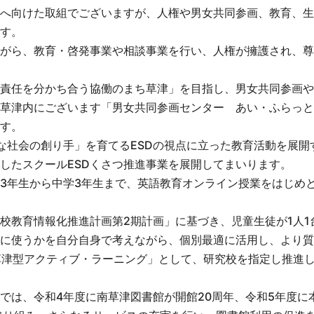
へ向けた取組でございますが、人権や男女共同参画、教育、生
す。
がら、教育・啓発事業や相談事業を行い、人権が擁護され、尊
責任を分かち合う協働のまち草津」を目指し、男女共同参画や
草津内にございます「男女共同参画センター あい・ふらっと
す。
な社会の創り手」を育てるESDの視点に立った教育活動を展開
したスクールESDくさつ推進事業を展開してまいります。
3年生から中学3年生まで、英語教育オンライン授業をはじめ
校教育情報化推進計画第2期計画」に基づき、児童生徒が1人1
に使うかを自分自身で考えながら、個別最適に活用し、より質
草津型アクティブ・ラーニング」として、研究校を指定し推進
では、令和4年度に南草津図書館が開館20周年、令和5年度に