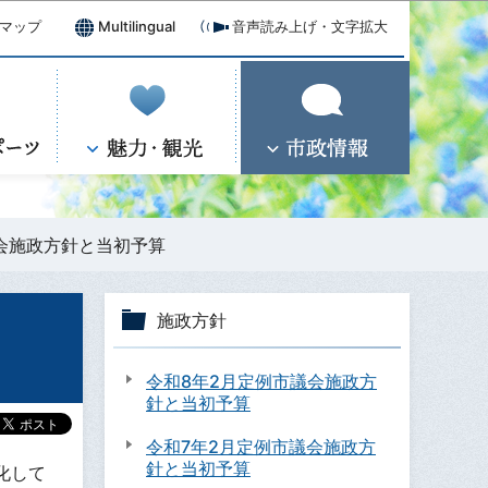
マップ
Multilingual
音声読み上げ・文字拡大
会施政方針と当初予算
施政方針
令和8年2月定例市議会施政方
針と当初予算
令和7年2月定例市議会施政方
針と当初予算
化して