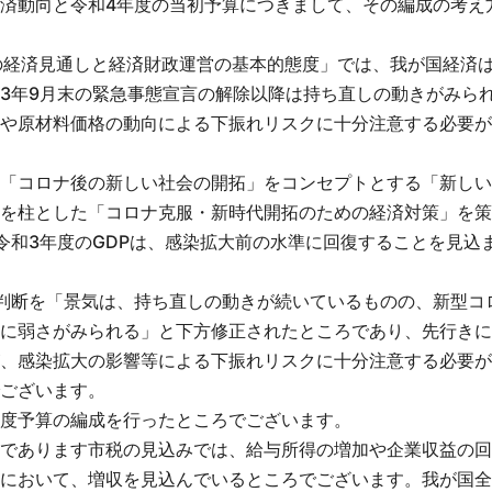
済動向と令和4年度の当初予算につきまして、その編成の考え
度の経済見通しと経済財政運営の基本的態度」では、我が国経済
3年9月末の緊急事態宣言の解除以降は持ち直しの動きがみら
や原材料価格の動向による下振れリスクに十分注意する必要が
「コロナ後の新しい社会の開拓」をコンセプトとする「新しい
を柱とした「コロナ克服・新時代開拓のための経済対策」を策
令和3年度のGDPは、感染拡大前の水準に回復することを見込
判断を「景気は、持ち直しの動きが続いているものの、新型コ
に弱さがみられる」と下方修正されたところであり、先行きに
、感染拡大の影響等による下振れリスクに十分注意する必要が
ございます。
度予算の編成を行ったところでございます。
であります市税の見込みでは、給与所得の増加や企業収益の回
において、増収を見込んでいるところでございます。我が国全