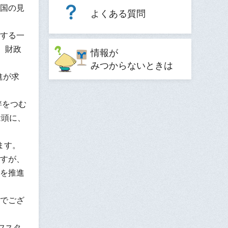
国の見
よくある質問
する一
、財政
情報が
みつからないときは
進が求
絆をつむ
念頭に、
ます。
すが、
を推進
でござ
フスタ