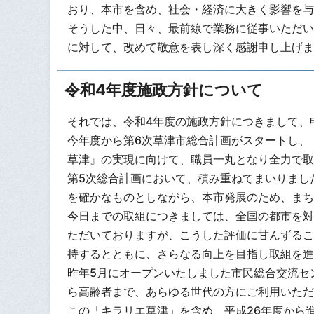
おり、本市を含め、社会・経済に大きく影響を与
そうした中、日々、最前線で業務に従事いただい
に対して、改めて敬意を表し深く感謝申し上げま
令和4年度施政方針につ
いて
それでは、令和4年度の施政方針につきまして、
今年度から第6次草津市総合計画がスタートし
草津』の実現に向けて、職員一丸となり全力で取
第5次総合計画において、積み重ねてまいりまし
を確かなものとしながら、本市発展のため、まち
今日までの取組につきましては、全国の都市を対
ただいておりますが、こうした評価に甘んずるこ
持するとともに、さらなる向上を目指し取組を進
昨年5月にオープンいたしました市民総合交流セ
ら高齢者まで、あらゆる世代の方にご利用いただ
この「キラリエ草津」を含め、平成26年度から