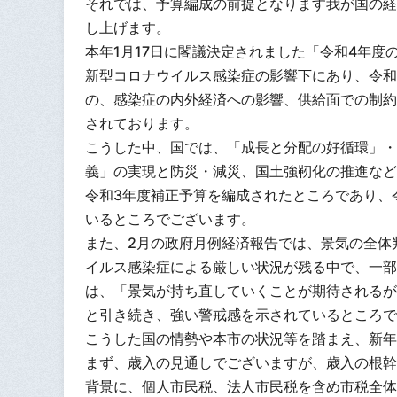
それでは、予算編成の前提となります我が国の経
し上げます。
本年1月17日に閣議決定されました「令和4年
新型コロナウイルス感染症の影響下にあり、令和
の、感染症の内外経済への影響、供給面での制約
されております。
こうした中、国では、「成長と分配の好循環」・
義」の実現と防災・減災、国土強靭化の推進など
令和3年度補正予算を編成されたところであり、
いるところでございます。
また、2月の政府月例経済報告では、景気の全体
イルス感染症による厳しい状況が残る中で、一部
は、「景気が持ち直していくことが期待されるが
と引き続き、強い警戒感を示されているところで
こうした国の情勢や本市の状況等を踏まえ、新年
まず、歳入の見通しでございますが、歳入の根幹
背景に、個人市民税、法人市民税を含め市税全体