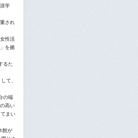
涯学
重され
女性活
」を拠
するた
として、
台の端
の高い
してまい
本館が