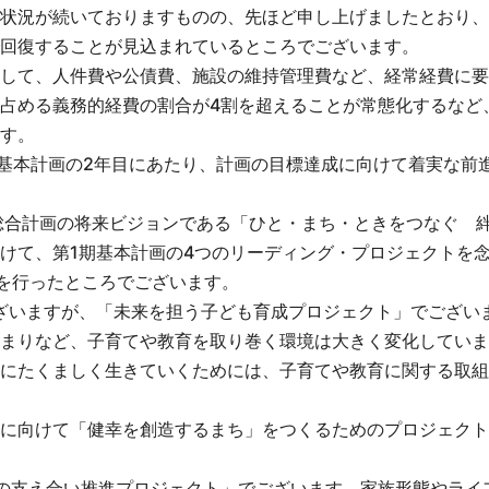
状況が続いておりますものの、先ほど申し上げましたとおり、
回復することが見込まれているところでございます。
して、人件費や公債費、施設の維持管理費など、経常経費に要
占める義務的経費の割合が4割を超えることが常態化するなど
す。
期基本計画の2年目にあたり、計画の目標達成に向けて着実な前
総合計画の将来ビジョンである「ひと・まち・ときをつなぐ 
けて、第1期基本計画の4つのリーディング・プロジェクトを
分を行ったところでございます。
ざいますが、「未来を担う子ども育成プロジェクト」でござい
まりなど、子育てや教育を取り巻く環境は大きく変化していま
にたくましく生きていくためには、子育てや教育に関する取組
に向けて「健幸を創造するまち」をつくるためのプロジェクト
の支え合い推進プロジェクト」でございます。家族形態やライ