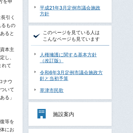
方を申
平成21年3月定例市議会施政
方針
は長引く
れるもの
このページを見ている人は
あると
こんなページも見ています
資本主
人権擁護に関する基本方針
定し、
（改訂版）
まれて
令和6年3月定例市議会施政方
針と当初予算
ロナウ
ついて
草津市民歌
ある」
施設案内
復等を
体にお