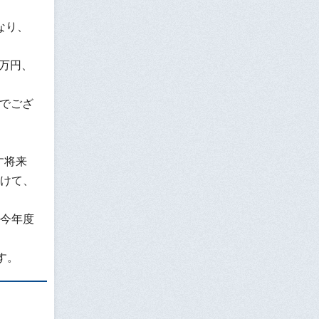
なり、
0万円、
ろでござ
す将来
けて、
今年度
す。