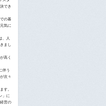
決でき
での暮
元気に
は、人
きまし
が高く
に伴う
が次々
ます。
ン」に
経営の