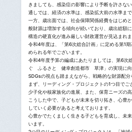
きましても、感染症の影響により予断を許さない
通しでは、経済の水準は、感染拡大前の水準まで
一方、歳出面では、社会保障関係経費をはじめと
般財源は増加する傾向が続いており、歳出総額に
構造の硬直化が進み厳しい財政運営が見込まれま
令和4年度は、「第6次総合計画」に定める第1
められる年でございます。
令和4年度予算の編成にあたりましては、第6次
ぐ ふるさと 健幸創造都市 草津」の実現に向
SDGsの視点も踏まえながら、戦略的な財源配
まず、リーディング・プロジェクトの1つ目でご
少子化や核家族化の進展、また、保育ニーズの高
こうした中で、子どもが未来を切り拓き、心豊か
していく必要があると考えております。
心豊かでたくましく生きる子どもを育成し、未来
います。
2つ目のリーディング・プロジェクトは、「地域