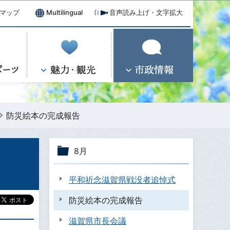
マップ
Multilingual
音声読み上げ・文字拡大
防災絵本の完成報告
8月
平和祈念滋賀県戦没者追悼式
防災絵本の完成報告
滋賀県市長会議