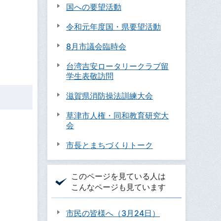
国への要望活動
令和元年度国・県要望活動
8月市議会臨時会
台湾吉安ロータリークラブ留
学生表敬訪問
滋賀県消防操法訓練大会
草津市人権・同和教育研究大
会
市長とまちづくりトーク
このページを見ている人は
こんなページも見ています
市民の皆様へ（3月24日）