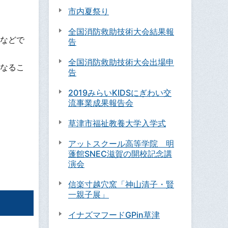
市内夏祭り
。
全国消防救助技術大会結果報
などで
告
全国消防救助技術大会出場申
なるこ
告
2019みらいKIDSにぎわい交
流事業成果報告会
草津市福祉教養大学入学式
アットスクール高等学院 明
蓬館SNEC滋賀の開校記念講
演会
信楽寸越穴窯「神山清子・賢
一親子展」
イナズマフードGPin草津