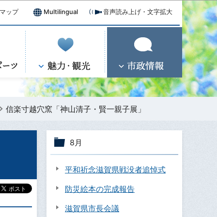
マップ
Multilingual
音声読み上げ・文字拡大
信楽寸越穴窯「神山清子・賢一親子展」
8月
平和祈念滋賀県戦没者追悼式
防災絵本の完成報告
滋賀県市長会議