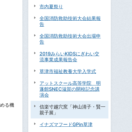
市内夏祭り
全国消防救助技術大会結果報
告
全国消防救助技術大会出場申
告
2019みらいKIDSにぎわい交
流事業成果報告会
草津市福祉教養大学入学式
アットスクール高等学院 明
蓬館SNEC滋賀の開校記念講
演会
める機
信楽寸越穴窯「神山清子・賢一
親子展」
イナズマフードGPin草津