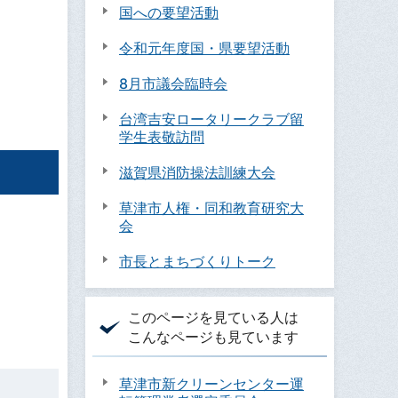
国への要望活動
令和元年度国・県要望活動
8月市議会臨時会
台湾吉安ロータリークラブ留
学生表敬訪問
滋賀県消防操法訓練大会
草津市人権・同和教育研究大
会
市長とまちづくりトーク
このページを見ている人は
こんなページも見ています
草津市新クリーンセンター運