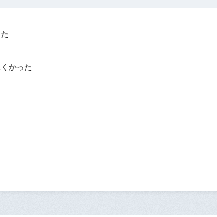
った
？
にくかった