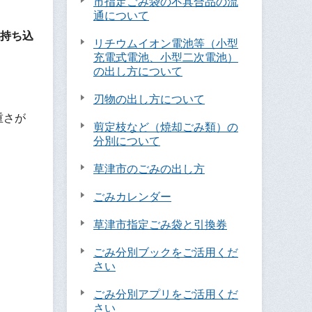
市指定ごみ袋の不具合品の流
通について
持ち込
リチウムイオン電池等（小型
充電式電池、小型二次電池）
の出し方について
刃物の出し方について
重さが
剪定枝など（焼却ごみ類）の
分別について
草津市のごみの出し方
ごみカレンダー
草津市指定ごみ袋と引換券
ごみ分別ブックをご活用くだ
さい
ごみ分別アプリをご活用くだ
さい