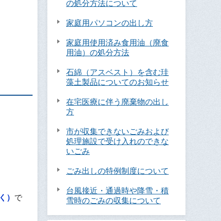
の処分方法について
家庭用パソコンの出し方
家庭用使用済み食用油（廃食
用油）の処分方法
石綿（アスベスト）を含む珪
藻土製品についてのお知らせ
在宅医療に伴う廃棄物の出し
方
市が収集できないごみおよび
処理施設で受け入れのできな
いごみ
ごみ出しの特例制度について
台風接近・通過時や降雪・積
く）
で
雪時のごみの収集について