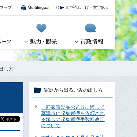
マップ
Multilingual
音声読み上げ・文字拡大
出し方
家庭から出るごみの出し方
一部家電製品の処分に際して
草津市に収集運搬を依頼され
る場合の収集運搬手数料改定
について