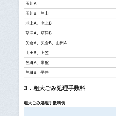
玉川A
玉川B、笠山
老上A、老上B
草津A、草津B
矢倉A、矢倉B、山田A
山田B、上笠
笠縫A、常盤
笠縫B、平井
3．粗大ごみ処理手数料
粗大ごみ処理手数料例