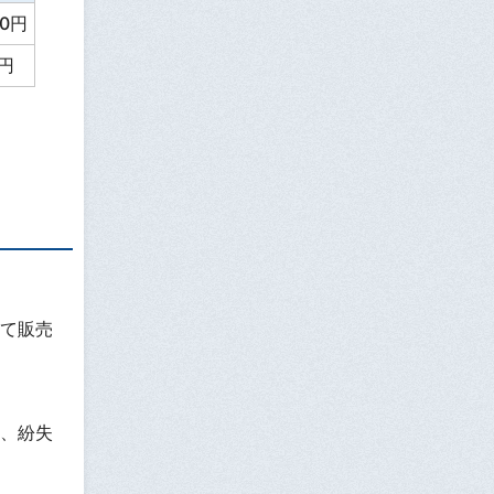
00円
0円
て販売
、紛失