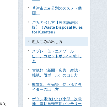
草津市ごみ分別のススメ（動
画）
ごみの出し方【外国語表記
版】（Waste Disposal Rules
for Kusatsu）
粗大ごみの出し方
スプレー缶（エアゾール
缶）、カセットボンベの出し
方
古紙類（新聞・広告、雑誌・
雑紙、段ボール）の出し方
乾電池、蛍光管、使い捨てラ
イターの出し方
ボタン電池および小型二次電
池、電動自転車用バッテリー
1KB）