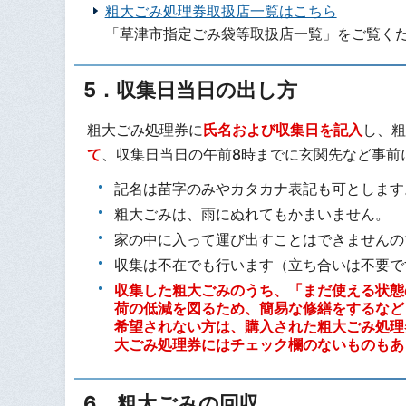
粗大ごみ処理券取扱店一覧はこちら
「草津市指定ごみ袋等取扱店一覧」をご覧く
5．収集日当日の出し方
粗大ごみ処理券に
氏名
および収集日を記入
し、粗
て
、収集日当日の午前8時までに玄関先など事前
記名は苗字のみやカタカナ表記も可とします
粗大ごみは、雨にぬれてもかまいません。
家の中に入って運び出すことはできませんの
収集は不在でも行います（立ち合いは不要で
収集した粗大ごみのうち、「まだ使える状態
荷の低減を図るため、簡易な修繕をするなど
希望されない方は、購入された粗大ごみ処理
大ごみ処理券にはチェック欄のないものもあ
6．粗大ごみの回収