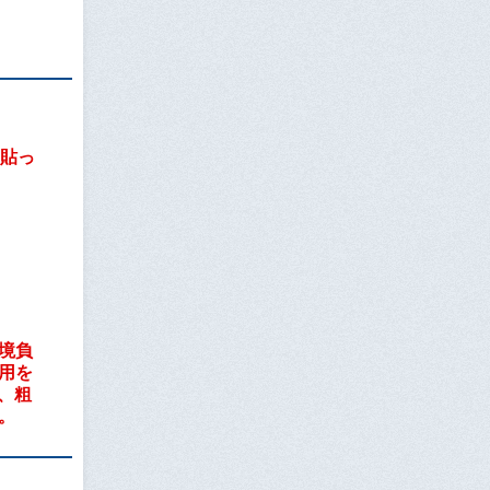
貼っ
境負
用を
、粗
。