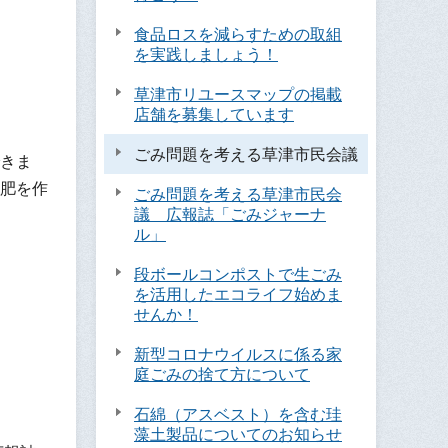
食品ロスを減らすための取組
を実践しましょう！
草津市リユースマップの掲載
店舗を募集しています
ごみ問題を考える草津市民会議
きま
肥を作
ごみ問題を考える草津市民会
議 広報誌「ごみジャーナ
ル」
段ボールコンポストで生ごみ
を活用したエコライフ始めま
せんか！
新型コロナウイルスに係る家
庭ごみの捨て方について
石綿（アスベスト）を含む珪
藻土製品についてのお知らせ