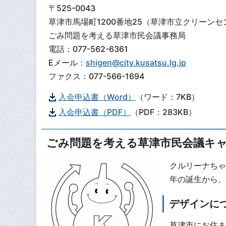
〒525-0043
草津市馬場町1200番地25（草津市立クリーン
ごみ問題を考える草津市民会議事務局
電話：077-562-6361
Eメール：
shigen@city.kusatsu.lg.jp
ファクス：077-566-1694
入会申込書（Word）
（ワード：7KB）
入会申込書（PDF）
（PDF：283KB）
ごみ問題を考える草津市民会議キ
クルリーナちゃ
年の誕生から、
デザインに
草津市にお住ま