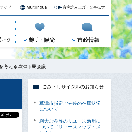
マップ
Multilingual
音声読み上げ・文字拡大
を考える草津市民会議
ごみ・リサイクルのお知らせ
草津市指定ごみ袋の在庫状況
について
粗大ごみ等のリユース活用に
ついて（リユースマップ・メ