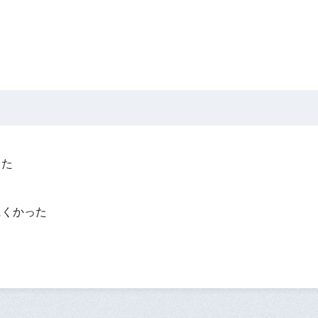
った
？
にくかった