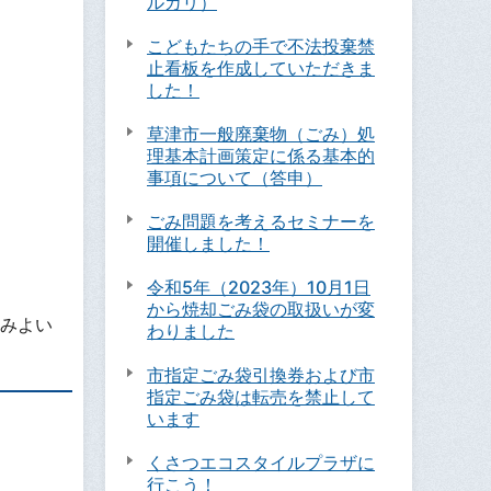
ルカリ）
こどもたちの手で不法投棄禁
止看板を作成していただきま
した！
草津市一般廃棄物（ごみ）処
理基本計画策定に係る基本的
事項について（答申）
ごみ問題を考えるセミナーを
開催しました！
令和5年（2023年）10月1日
から焼却ごみ袋の取扱いが変
みよい
わりました
市指定ごみ袋引換券および市
指定ごみ袋は転売を禁止して
います
くさつエコスタイルプラザに
行こう！