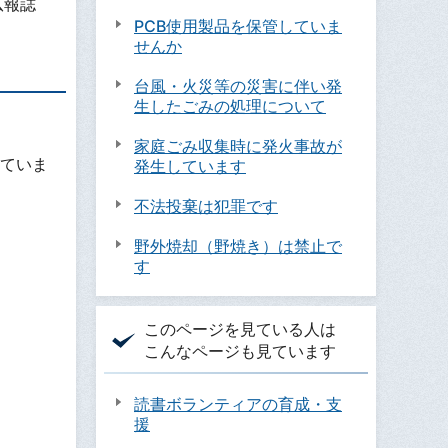
広報誌
PCB使用製品を保管していま
せんか
台風・火災等の災害に伴い発
生したごみの処理について
家庭ごみ収集時に発火事故が
ていま
発生しています
不法投棄は犯罪です
野外焼却（野焼き）は禁止で
す
このページを見ている人は
こんなページも見ています
読書ボランティアの育成・支
援