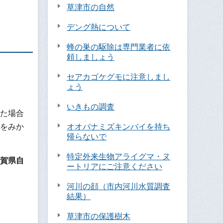
草津市の自然
デング熱について
蜂の巣の駆除は専門業者に依
頼しましょう
セアカゴケグモに注意しまし
ょう
いきもの調査
た場合
をみか
オオバナミズキンバイを持ち
帰らないで
特定外来生物アライグマ・ヌ
賀県自
ートリアにご注意ください
河川の顔（市内河川水質調査
結果）
草津市の保護樹木