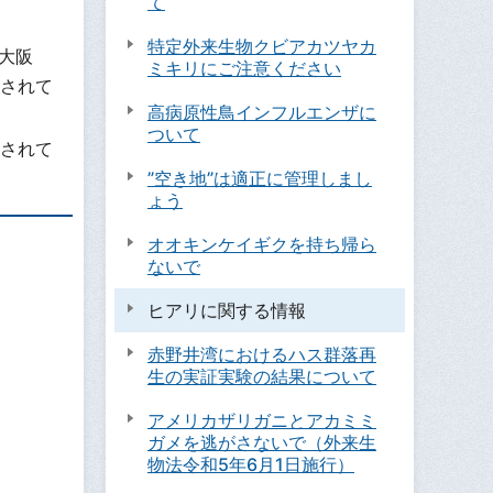
て
特定外来生物クビアカツヤカ
大阪
ミキリにご注意ください
されて
高病原性鳥インフルエンザに
ついて
されて
”空き地”は適正に管理しまし
ょう
オオキンケイギクを持ち帰ら
ないで
ヒアリに関する情報
。
赤野井湾におけるハス群落再
生の実証実験の結果について
アメリカザリガニとアカミミ
ガメを逃がさないで（外来生
物法令和5年6月1日施行）