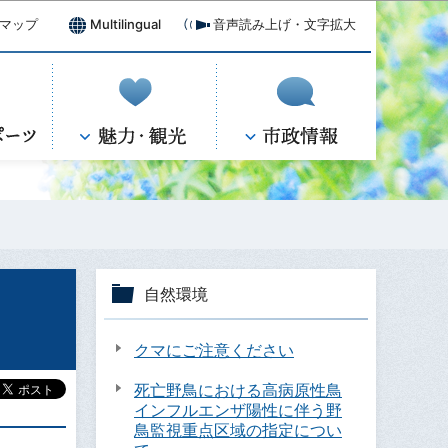
マップ
Multilingual
音声読み上げ・文字拡大
自然環境
クマにご注意ください
死亡野鳥における高病原性鳥
インフルエンザ陽性に伴う野
鳥監視重点区域の指定につい