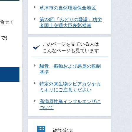
草津市の自然環境保全地区
第23回「みどりの愛護」功労
合せく
者国土交通大臣表彰授賞
まで）
このページを見ている人は
こんなページも見ています
騒音、振動および悪臭の規制
基準
特定外来生物クビアカツヤカ
ミキリにご注意ください
高病原性鳥インフルエンザに
ついて
施設案内