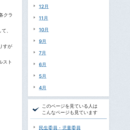
12月
各クラ
11月
10月
して、
9月
りすが
7月
ルスト
6月
5月
4月
このページを見ている人は
こんなページも見ています
民生委員・児童委員