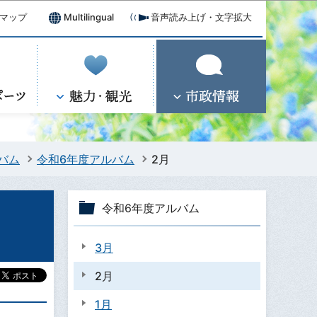
マップ
Multilingual
音声読み上げ・文字拡大
バム
令和6年度アルバム
2月
令和6年度アルバム
3月
2月
1月