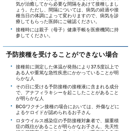
気が治癒してから必要な間隔をあけて接種しまし
ょう。ただし、間隔については、病気の経過や接
種当日の体調によって変わりますので、病気を診
療してもらった医師にご確認ください。
接種時には親子（母子）健康手帳を医療機関に持
参してください。
予防接種を受けることができない場合
接種前に測定した体温が発熱により37.5度以上で
ある人や重篤な急性疾患にかかっていることが明
らかな人
その日に受ける予防接種の接種液に含まれる成分
で、アナフィラキシーを起こしたことがあること
が明らかな人
BCGワクチン接種の場合においては、外傷などに
よるケロイドが認められるお子さん
ロタウイルス感染症の予防接種対象者で、腸重積
症の既往があることが明らかなお子さん、先天性