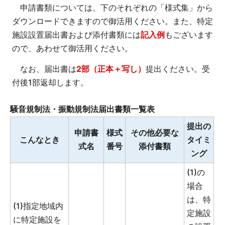
申請書類については、下のそれぞれの「様式集」から
ダウンロードできますので御活用ください。また、特定
施設設置届出書および添付書類には
記入例
もございます
ので、あわせて御活用ください。
なお、届出書は
2部（正本＋写し）
提出ください。受
付後1部返却します。
騒音規制法・振動規制法届出書類一覧表
提出の
申請書
様式
その他必要な
こんなとき
タイミ
式名
番号
添付書類
ング
(1)の
場合
は、特
(1)指定地域内
定施設
に特定施設を