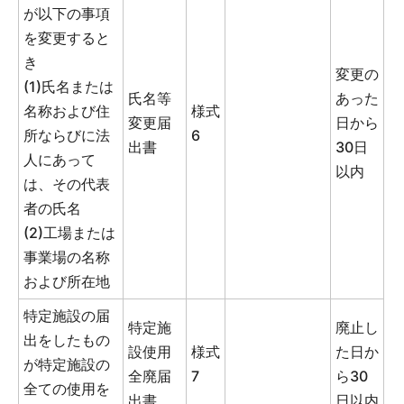
が以下の事項
を変更すると
き
変更の
(1)氏名または
氏名等
あった
名称および住
様式
変更届
日から
所ならびに法
6
出書
30日
人にあって
以内
は、その代表
者の氏名
(2)工場または
事業場の名称
および所在地
特定施設の届
特定施
廃止し
出をしたもの
設使用
様式
た日か
が特定施設の
全廃届
7
ら30
全ての使用を
出書
日以内