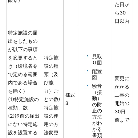
た日か
ら30
日以内
特定施設の届
出をしたもの
が以下の事項
見取
を変更すると
特定施
り図
き（環境省令
設の種
配置
で定める範囲
類（及
図
変更に
内である場合
び能
騒音
かかる
を除く）
力）ご
（振
様式
工事の
動）
(1)特定施設の
との数/
3
開始の
の防
種類、数
特定施
止の
30日
(2)従前の届出
設の使
方法
前まで
がわ
にない特定施
用の方
かる
設を設置する
法変更
書類