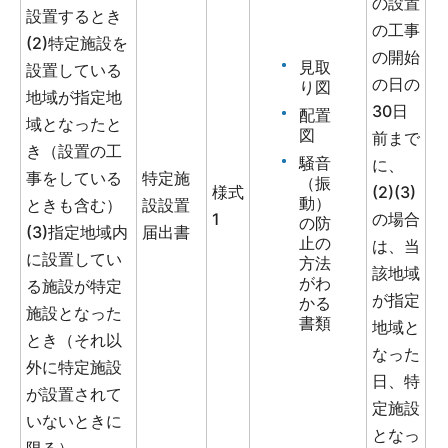
の設置
設置するとき
の工事
(2)特定施設を
の開始
見取
設置している
の日の
り図
地域が指定地
30日
配置
域となったと
図
前まで
き（設置の工
騒音
に、
事をしている
特定施
（振
様式
(2)(3)
動）
ときも含む）
設設置
1
の場合
の防
(3)指定地域内
届出書
止の
は、当
に設置してい
方法
該地域
がわ
る施設が特定
が指定
かる
施設となった
書類
地域と
とき（それ以
なった
外に特定施設
日、特
が設置されて
定施設
いないときに
となっ
限る）