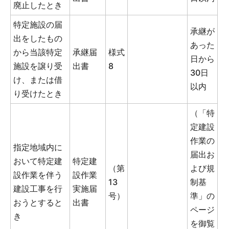
廃止したとき
特定施設の届
承継が
出をしたもの
あった
から当該特定
承継届
様式
日から
施設を譲り受
出書
8
30日
け、または借
以内
り受けたとき
（「特
定建設
作業の
指定地域内に
届出お
おいて特定建
特定建
（第
よび規
設作業を伴う
設作業
13
制基
建設工事を行
実施届
号）
準」の
おうとすると
出書
ページ
き
を御覧