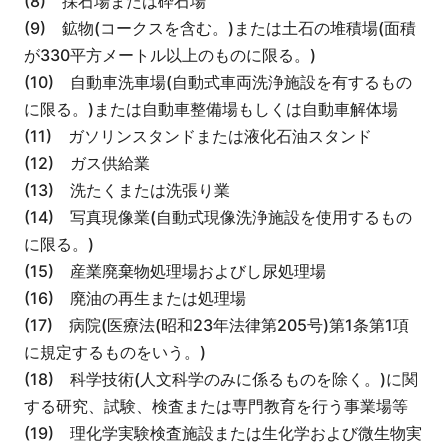
(8) 採石場または砕石場
(9) 鉱物(コークスを含む。)または土石の堆積場(面積
が330平方メートル以上のものに限る。)
(10) 自動車洗車場(自動式車両洗浄施設を有するもの
に限る。)または自動車整備場もしくは自動車解体場
(11) ガソリンスタンドまたは液化石油スタンド
(12) ガス供給業
(13) 洗たくまたは洗張り業
(14) 写真現像業(自動式現像洗浄施設を使用するもの
に限る。)
(15) 産業廃棄物処理場およびし尿処理場
(16) 廃油の再生または処理場
(17) 病院(医療法(昭和23年法律第205号)第1条第1項
に規定するものをいう。)
(18) 科学技術(人文科学のみに係るものを除く。)に関
する研究、試験、検査または専門教育を行う事業場等
(19) 理化学実験検査施設または生化学および微生物実