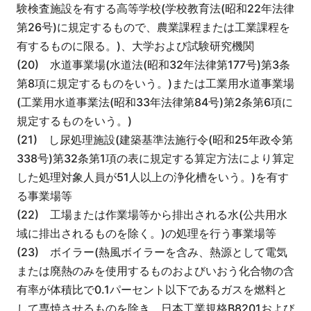
験検査施設を有する高等学校(学校教育法(昭和22年法律
第26号)に規定するもので、農業課程または工業課程を
有するものに限る。)、大学および試験研究機関
(20) 水道事業場(水道法(昭和32年法律第177号)第3条
第8項に規定するものをいう。)または工業用水道事業場
(工業用水道事業法(昭和33年法律第84号)第2条第6項に
規定するものをいう。)
(21) し尿処理施設(建築基準法施行令(昭和25年政令第
338号)第32条第1項の表に規定する算定方法により算定
した処理対象人員が51人以上の浄化槽をいう。)を有す
る事業場等
(22) 工場または作業場等から排出される水(公共用水
域に排出されるものを除く。)の処理を行う事業場等
(23) ボイラー(熱風ボイラーを含み、熱源として電気
または廃熱のみを使用するものおよびいおう化合物の含
有率が体積比で0.1パーセント以下であるガスを燃料と
して専焼させるものを除き、日本工業規格B8201および