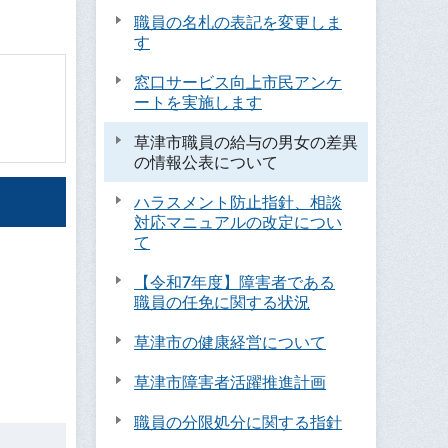
職員の名札の表記を変更しま
す
窓口サービス向上市民アンケ
ートを実施します
草津市職員の給与の男女の差異
の情報公表について
ハラスメント防止指針、相談
対応マニュアルの改定につい
て
【令和7年度】障害者である
職員の任免に関する状況
草津市の健康経営について
草津市障害者活躍推進計画
職員の分限処分に関する指針