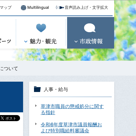
マップ
Multilingual
音声読み上げ・文字拡大
について
人事・給与
草津市職員の懲戒処分に関す
る指針
令和6年度草津市議員報酬お
よび特別職給料審議会