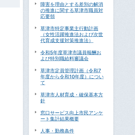
障害を理由とする差別の解消
の推進に関する草津市職員対
応要領
草津市特定事業主行動計画
（女性活躍推進法および次世
代育成支援対策推進法）
令和5年度草津市議員報酬お
よび特別職給料審議会
草津市定員管理計画（令和7
年度から令和10年度）につい
て
草津市人材育成・確保基本方
針
窓口サービス向上市民アンケ
ート集計結果概要
人事・勤務条件