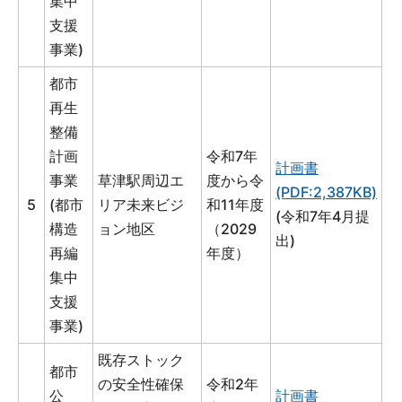
集中
支援
事業)
都市
再生
整備
計画
令和7年
計画書
事業
草津駅周辺エ
度から令
(PDF:2,387KB)
5
(都市
リア未来ビジ
和11年度
(令和7年4月提
構造
ョン地区
（2029
出)
再編
年度）
集中
支援
事業)
既存ストック
都市
の安全性確保
令和2年
公
計画書