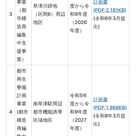
事業
計画書
草津川跡地
度から令
（都
(PDF:2,181KB)
3
（区間6）周辺
和9年度
市構
(令和6年3月提
地区
（2026
造再
出)
年度）
編集
中支
援事
業）
都市
再生
整備
計画
令和5年
計画書
事業
南草津駅周辺
度から令
(PDF:1,966KB)
4
(都市
都市機能誘導
和9年度
(令和8年3月提
構造
区域地区
（2027
出)
再編
年度）