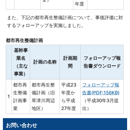
年度
また、下記の都市再生整備計画について、事後評価に対
するフォローアップを実施しました。
都市再生整備計画
基幹事
業名
計画期
フォローアップ報
計画の名称
（主な
間
告書ダウンロード
事業）
都市再
都市再生整
平成23
フォローアップ報
生整備
備計画（旧
年度か
告書(PDF:156KB)
1
計画事
草津川周辺
ら平成
（平成30年3月提
業
地区）
27年度
出）
お問い合わせ