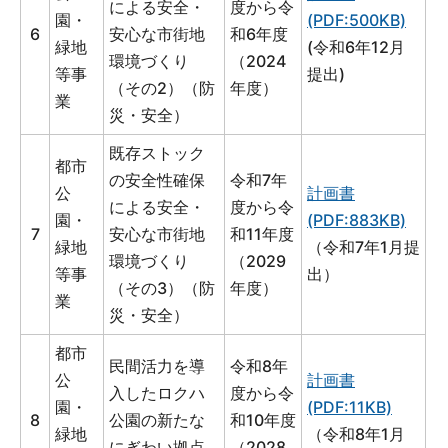
による安全・
度から令
園・
(PDF:500KB)
6
安心な市街地
和6年度
緑地
(令和6年12月
環境づくり
（2024
等事
提出)
（その2）（防
年度）
業
災・安全）
既存ストック
都市
の安全性確保
令和7年
公
計画書
による安全・
度から令
園・
(PDF:883KB)
7
安心な市街地
和11年度
緑地
（令和7年1月提
環境づくり
（2029
等事
出）
（その3）（防
年度）
業
災・安全）
都市
民間活力を導
令和8年
公
計画書
入したロクハ
度から令
園・
(PDF:11KB)
8
公園の新たな
和10年度
緑地
（令和8年1月
にぎわい拠点
（2028