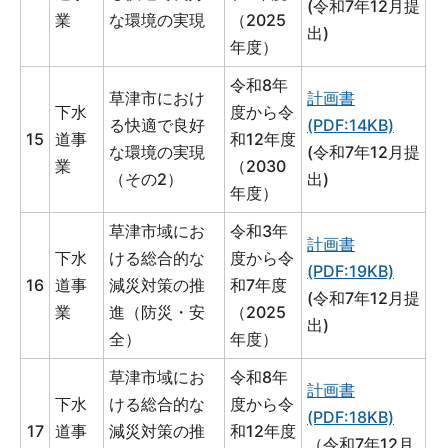
(令和7年12月提
業
な環境の実現
（2025
出)
年度）
令和8年
草津市におけ
計画書
下水
度から令
る快適で良好
(PDF:14KB)
15
道事
和12年度
な環境の実現
(令和7年12月提
業
（2030
（その2）
出)
年度）
草津市域にお
令和3年
計画書
下水
ける総合的な
度から令
(PDF:19KB)
16
道事
減災対策の推
和7年度
(令和7年12月提
業
進（防災・安
（2025
出)
全）
年度）
草津市域にお
令和8年
計画書
下水
ける総合的な
度から令
(PDF:18KB)
17
道事
減災対策の推
和12年度
（令和7年12月