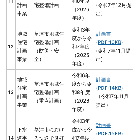
11
和8年度
計画
宅整備計画
(令和7年12月提
（2026
事業
出)
年度）
令和3年
地域
草津市地域住
計画書
度から令
住宅
宅整備計画
(PDF:16KB)
12
和7年度
計画
（防災・安
(令和7年11月提
（2025
事業
全）
出)
年度）
令和6年
地域
計画書
草津市地域住
度から令
住宅
(PDF:14KB)
13
宅整備計画
和8年度
計画
（令和7年11月
（重点計画）
（2026
事業
提出）
年度）
令和3年
計画書
下水
草津市におけ
度から令
(PDF:15KB)
14
道事
る快適で良好
和7年度