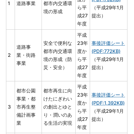
1
道路事業
都市内交通環
ら平
（平成29年1月
境の形成
成27
提出）
年度
平成
安全で便利な
23年
事後評価シート
道路事
都市内交通環
度か
(PDF:772KB)
2
業・街路
境の形成（防
ら平
（平成29年1月
事業
災・安全）
成27
提出）
年度
平成
都市公園
都市再生に向
23年
事後評価シート
事業・都
けたにぎわい
度か
(PDF:1,392KB)
3
市再生整
の創出とゆと
ら平
（平成29年1月
備計画事
り・潤いのあ
成27
提出）
業
る生活の実現
年度