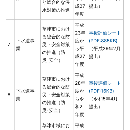
と総合的な浸
成27
提出）
水対策の推進
年度
平成
草津市におけ
23年
事後評価シート
る総合的な防
下水道事
度か
(PDF:885KB)
7
災・安全対策
業
ら平
（平成29年2月
の推進（防
成27
提出）
災･安全）
年度
平成
草津市におけ
28年
事後評価シート
る総合的な防
下水道事
度か
(PDF:16KB)
8
災・安全対策
業
ら令
（令和5年4月
の推進（防
和2
提出）
災･安全）
年度
草津市域にお
平成