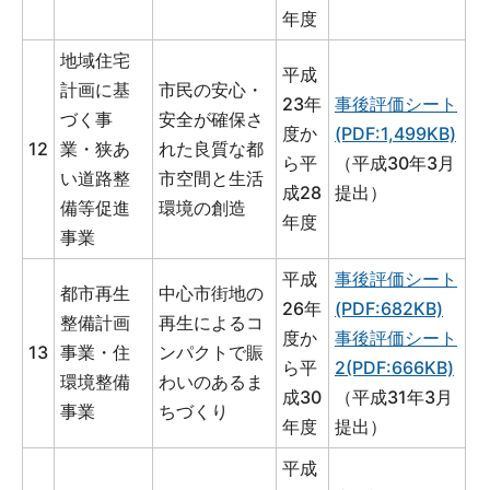
年度
地域住宅
平成
計画に基
市民の安心・
23年
事後評価シート
づく事
安全が確保さ
度か
(PDF:1,499KB)
12
業・狭あ
れた良質な都
ら平
（平成30年3月
い道路整
市空間と生活
成28
提出）
備等促進
環境の創造
年度
事業
平成
事後評価シート
都市再生
中心市街地の
26年
(PDF:682KB)
整備計画
再生によるコ
度か
事後評価シート
13
事業・住
ンパクトで賑
ら平
2(PDF:666KB)
環境整備
わいのあるま
成30
（平成31年3月
事業
ちづくり
年度
提出）
平成