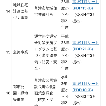
28年
事後評価シート
地域住宅
草津市地域住
度か
(PDF:15KB)
14
計画に基
宅整備計画
ら令
（令和4年3月
づく事業
和2
提出）
年度
通学路交通安
平成
全対策実施プ
28年
事後評価シート
ログラムに基
度か
(PDF:21KB)
15
道路事業
づく通学路整
ら令
（令和4年3月
備（防災・安
和2
提出）
全）
年度
令和
草津市公園施
2年
事後評価シート
都市公
設長寿命化計
度か
(PDF:10KB)
16
園・緑地
画策定調査
ら 令
（令和3年3月
等事業
（防災・安
和2
提出）
全）