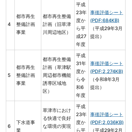
平成
23年
事後評価シート
都市再生
都市再生整備
度か
(PDF:684KB)
4
整備計画
計画（旧草津
ら平
（平成29年3月
事業
川周辺地区）
成27
提出）
年度
平成
都市再生整備
31年
事後評価シート
都市再生
計画（草津駅
度か
(PDF:2,274KB)
5
整備計画
周辺都市機能
ら令
（令和8年3月
事業
誘導区域地
和6
提出）
区）
年度
平成
草津市におけ
23年
事後評価シート
る快適で良好
下水道事
度か
(PDF:2,036KB)
6
な環境の実現
業
ら平
（平成29年2月