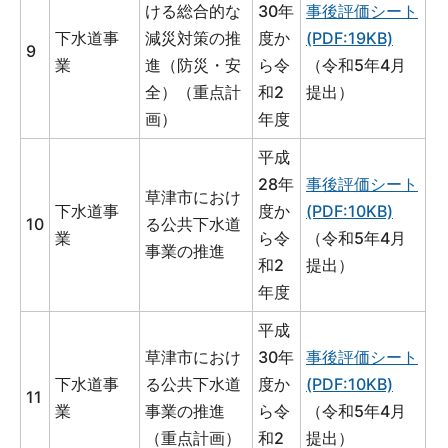
ける総合的な
30年
事後評価シート
下水道事
減災対策の推
度か
(PDF:19KB)
9
業
進（防災・安
ら令
（令和5年4月
全）（重点計
和2
提出）
画）
年度
平成
28年
事後評価シート
草津市におけ
下水道事
度か
(PDF:10KB)
10
る公共下水道
業
ら令
（令和5年4月
事業の推進
和2
提出）
年度
平成
草津市におけ
30年
事後評価シート
下水道事
る公共下水道
度か
(PDF:10KB)
11
業
事業の推進
ら令
（令和5年4月
（重点計画）
和2
提出）