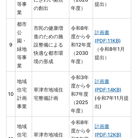
等事
提出）
の創出
年度）
業
都市
市民の健康増
令和8年
公
計画書
進のための施
度から令
園・
(PDF:11KB)
9
設整備による
和12年度
緑地
（令和8年1月
快適な都市環
（2030
等事
提出）
境の形成
年度）
業
令和3年
地域
計画書
度から令
住宅
草津市地域住
(PDF:14KB)
10
和7年度
計画
宅整備計画
(令和7年11月提
（2025
事業
出)
年度）
令和8年
地域
計画書
度から令
住宅
草津市地域住
(PDF:12KB)