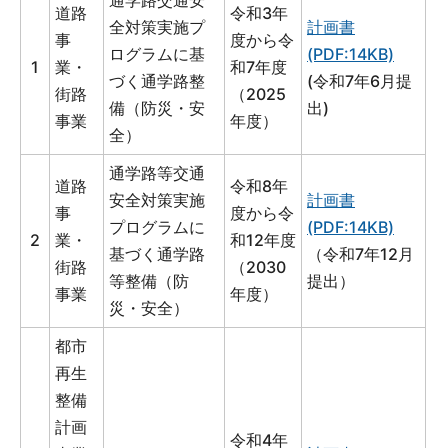
通学路交通安
道路
令和3年
全対策実施プ
計画書
事
度から令
ログラムに基
(PDF:14KB)
1
業・
和7年度
づく通学路整
(令和7年6月提
街路
（2025
備（防災・安
出)
事業
年度）
全）
通学路等交通
道路
令和8年
安全対策実施
計画書
事
度から令
プログラムに
(PDF:14KB)
2
業・
和12年度
基づく通学路
（令和7年12月
街路
（2030
等整備（防
提出）
事業
年度）
災・安全）
都市
再生
整備
計画
令和4年