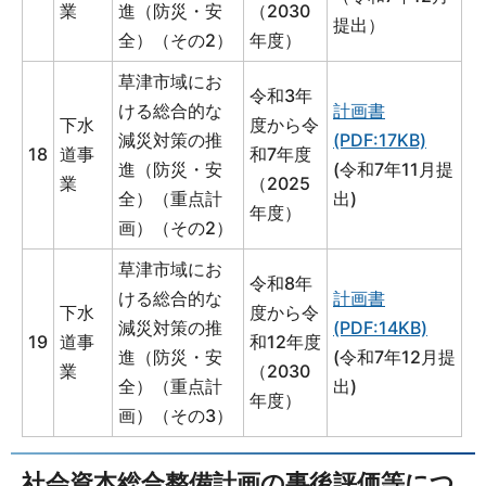
業
進（防災・安
（2030
提出）
全）（その2）
年度）
草津市域にお
令和3年
ける総合的な
計画書
下水
度から令
減災対策の推
(PDF:17KB)
18
道事
和7年度
進（防災・安
(令和7年11月提
業
（2025
全）（重点計
出)
年度）
画）（その2）
草津市域にお
令和8年
ける総合的な
計画書
下水
度から令
減災対策の推
(PDF:14KB)
19
道事
和12年度
進（防災・安
(令和7年12月提
業
（2030
全）（重点計
出)
年度）
画）（その3）
社会資本総合整備計画の事後評価等につ