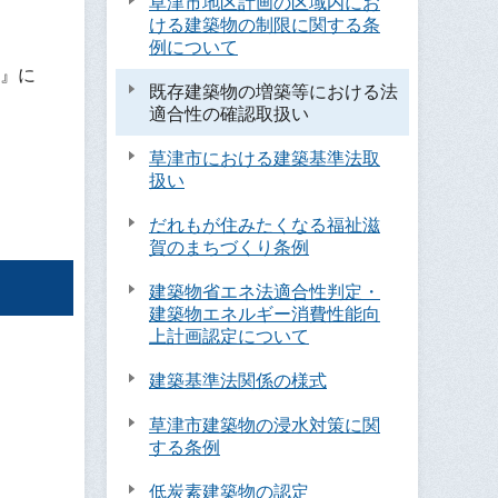
草津市地区計画の区域内にお
ける建築物の制限に関する条
例について
』に
既存建築物の増築等における法
適合性の確認取扱い
草津市における建築基準法取
扱い
だれもが住みたくなる福祉滋
賀のまちづくり条例
建築物省エネ法適合性判定・
建築物エネルギー消費性能向
上計画認定について
建築基準法関係の様式
草津市建築物の浸水対策に関
する条例
低炭素建築物の認定