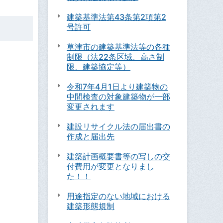
建築基準法第43条第2項第2
号許可
草津市の建築基準法等の各種
制限（法22条区域、高さ制
限、建築協定等）
令和7年4月1日より建築物の
中間検査の対象建築物が一部
変更されます
建設リサイクル法の届出書の
作成と届出先
建築計画概要書等の写しの交
付費用が変更となりまし
た！！
用途指定のない地域における
建築形態規制