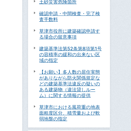
土砂災害危険箇所
確認申請・中間検査・完了検
査手数料
草津市役所に建築確認申請す
る場合の留意事項
建築基準法第52条第8項第1号
の容積率の緩和の出来ない区
域の指定
【お願い】多人数の居住実態
がありながら防火関係規定な
どの建築基準法違反の疑いの
ある建築物（違法貸しルー
ム）に関する情報の提供
草津市における風荷重の地表
面粗度区分、積雪量および軟
弱地盤の指定