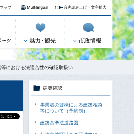
マップ
Multilingual
音声読み上げ・文字拡大
築等における法適合性の確認取扱い
建築確認
事業者の皆様による建築相談
等について（予約制）
建築基準法道路図