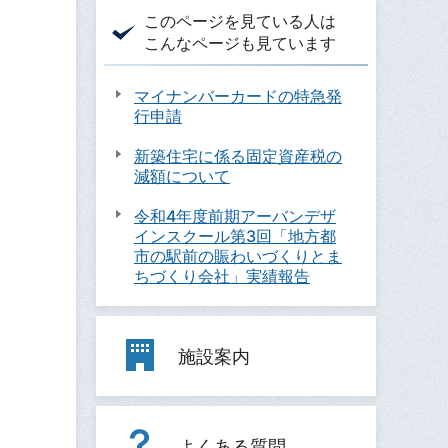
このページを見ている人は
こんなページも見ています
マイナンバーカードの特急発
行申請
新築住宅に係る固定資産税の
減額について
令和4年度前期アーバンデザ
インスクール第3回「地方都
市の駅前の賑わいづくりとま
ちづくり会社」実績報告
施設案内
よくある質問