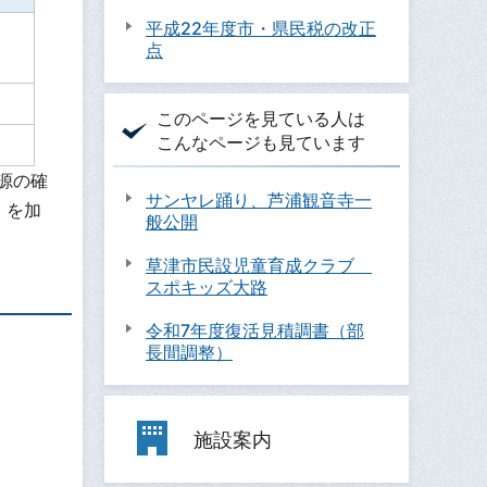
平成22年度市・県民税の改正
点
このページを見ている人は
こんなページも見ています
源の確
サンヤレ踊り、芦浦観音寺一
）を加
般公開
草津市民設児童育成クラブ
スポキッズ大路
令和7年度復活見積調書（部
長間調整）
施設案内