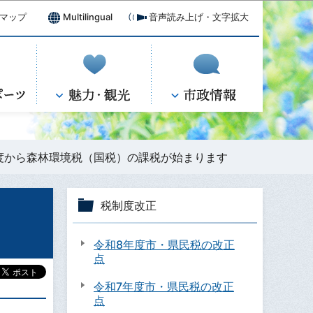
マップ
Multilingual
音声読み上げ・文字拡大
度から森林環境税（国税）の課税が始まります
税制度改正
令和8年度市・県民税の改正
点
令和7年度市・県民税の改正
点