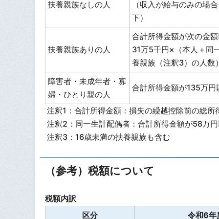
扶養親族なしの人
（収入が給与のみの場合
下）
合計所得金額が次の金額
扶養親族ありの人
31万5千円×（本人＋同
養親族（注釈3）の人数）
障害者・未成年者・寡
合計所得金額が135万円
婦・ひとり親の人
注釈1：合計所得金額：損失の繰越控除前の総所
注釈2：同一生計配偶者：合計所得金額が58万
注釈3：16歳未満の扶養親族も含む
（参考）税額について
税額内訳
区分
令和6年