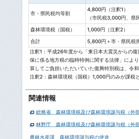
4,800円（注釈1）
市・県民税均等割
（市民税3,000円、県民
森林環境税（国税）
1,000円（注釈2）
合計
5,800円＋市・県民税
注釈1：平成26年度から「東日本大震災からの
保に係る地方税の臨時特例に関する法律」により、
算してご負担いただいていた復興特別税は、令和
注釈2：森林環境税（国税）1,000円のみが課
関連情報
総務省 森林環境税及び森林環境譲与税（外
林野庁 森林環境税及び森林環境譲与税（外
農林水産課 森林環境譲与税の使途