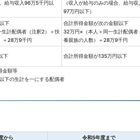
、給与収入96万5千円以
（収入が給与のみの場合、給与収
97万円以下）
以下
合計所得金額が次の金額以下
一生計配偶者（注釈2）＋扶
32万円×（本人＋同一生計配偶者
＋28万9千円
養親族の人数）＋28万9千円
以下
合計所得金額が135万円以下
得金額等
円以下の生計を一にする配偶者
度から
令和5年度まで