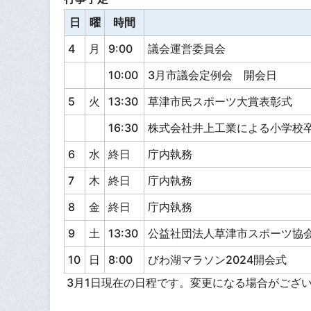
日
曜
時間
4
月
9:00
議会運営委員会
10:00
3月市議会定例会 開会日
5
火
13:30
草津市民スポーツ大賞表彰式
16:30
株式会社井上工業による小学校
6
水
終日
庁内執務
7
木
終日
庁内執務
8
金
終日
庁内執務
9
土
13:30
公益社団法人草津市スポーツ協
10
日
8:00
びわ湖マラソン2024開会式
3月1日現在の日程です。変更になる場合がござ