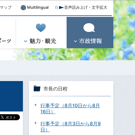
マップ
Multilingual
音声読み上げ・文字拡大
市長の日程
行事予定（8月10日から8月
16日）
行事予定（8月3日から8月9
日）