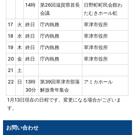
14時
第26回滋賀県首長
日野町町民会館わ
会議
たむきホール虹
17
火
終日
庁内執務
草津市役所
18
水
終日
庁内執務
草津市役所
19
木
終日
庁内執務
草津市役所
20
金
終日
庁内執務
草津市役所
21
土
22
日
13時
第39回草津市部落
アミカホール
30分
解放青年集会
1月13日現在の日程です。変更になる場合がございま
す。
お問い合わせ