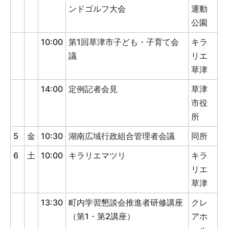
ンドゴルフ大会
運動
公園
10:00
第1回草津市子ども・子育て会
キラ
議
リエ
草津
14:00
定例記者会見
草津
市役
所
5
金
10:30
湖南広域行政組合管理者会議
同所
6
土
10:00
キラリエマツリ
キラ
リエ
草津
13:30
町内学習懇談会推進者研修講座
クレ
（第1・第2講座）
アホ