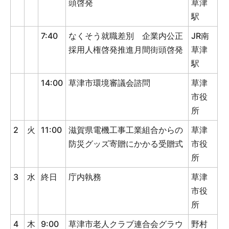
頭啓発
草津
駅
7:40
なくそう就職差別 企業内公正
JR南
採用人権啓発推進月間街頭啓発
草津
駅
14:00
草津市環境審議会諮問
草津
市役
所
2
火
11:00
滋賀県電機工事工業組合からの
草津
防災グッズ寄贈にかかる受贈式
市役
所
3
水
終日
庁内執務
草津
市役
所
4
木
9:00
草津市老人クラブ連合会グラウ
野村