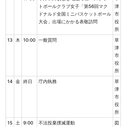
トボールクラブ女子「第56回マク
津
ドナルド全国ミニバスケットボール
市
大会」出場にかかる表敬訪問
役
所
13
木
10:00
一般質問
草
津
市
役
所
14
金
終日
庁内執務
草
津
市
役
所
15
土
9:00
不法投棄撲滅運動
図