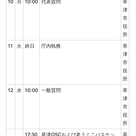
10
月
10:00
代表質問
草
津
市
役
所
11
火
終日
庁内執務
草
津
市
役
所
12
水
10:00
一般質問
草
津
市
役
所
17:30
草津OSCおよび老上ミニバスケッ
草