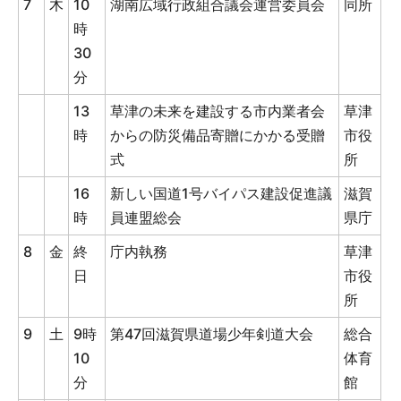
7
木
10
湖南広域行政組合議会運営委員会
同所
時
30
分
13
草津の未来を建設する市内業者会
草津
時
からの防災備品寄贈にかかる受贈
市役
式
所
16
新しい国道1号バイパス建設促進議
滋賀
時
員連盟総会
県庁
8
金
終
庁内執務
草津
日
市役
所
9
土
9時
第47回滋賀県道場少年剣道大会
総合
10
体育
分
館