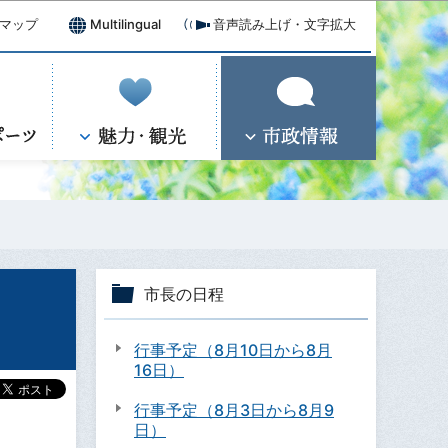
マップ
Multilingual
音声読み上げ・文字拡大
）
市長の日程
行事予定（8月10日から8月
16日）
行事予定（8月3日から8月9
日）