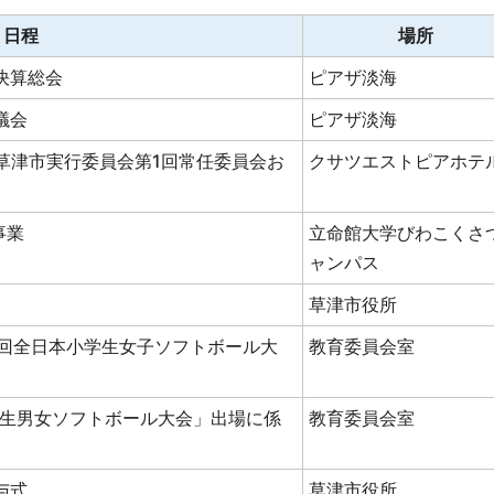
日程
場所
決算総会
ピアザ淡海
議会
ピアザ淡海
ポ草津市実行委員会第1回常任委員会お
クサツエストピアホテ
事業
立命館大学びわこくさ
ャンパス
草津市役所
7回全日本小学生女子ソフトボール大
教育委員会室
中学生男女ソフトボール大会」出場に係
教育委員会室
与式
草津市役所