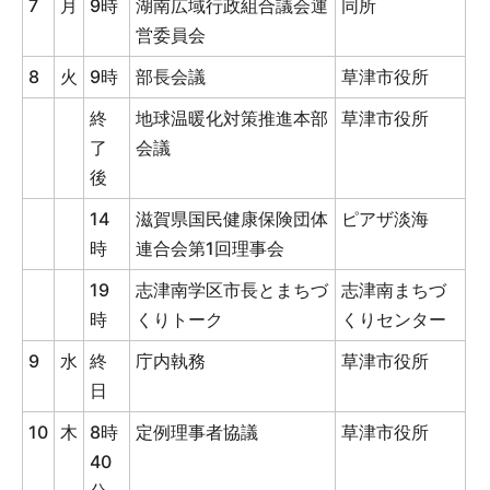
7
月
9時
湖南広域行政組合議会運
同所
営委員会
8
火
9時
部長会議
草津市役所
終
地球温暖化対策推進本部
草津市役所
了
会議
後
14
滋賀県国民健康保険団体
ピアザ淡海
時
連合会第1回理事会
19
志津南学区市長とまちづ
志津南まちづ
時
くりトーク
くりセンター
9
水
終
庁内執務
草津市役所
日
10
木
8時
定例理事者協議
草津市役所
40