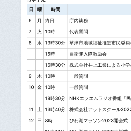
日
曜
時間
6
月
終日
庁内執務
7
火
10時
代表質問
8
水
13時30分
草津市地域福祉推進市民委員
15時
自衛隊入隊激励会
16時30分
株式会社井上工業による小学
9
木
10時
一般質問
10
金
10時
一般質問
18時30分
NHKエフエムラジオ番組「
11
土
13時40分
株式会社アットスクール202
12
日
8時
びわ湖マラソン2023開会式