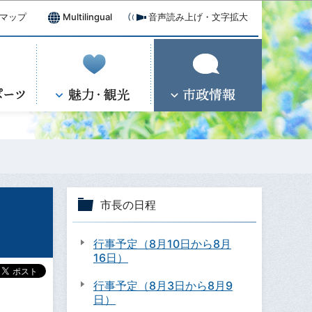
マップ
Multilingual
音声読み上げ・文字拡大
市長の日程
行事予定（8月10日から8月
16日）
行事予定（8月3日から8月9
日）