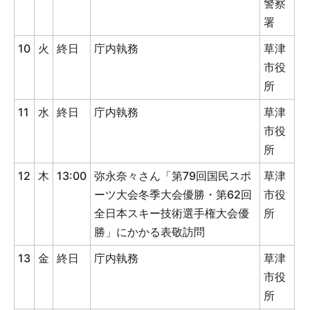
警察
署
10
火
終日
庁内執務
草津
市役
所
11
水
終日
庁内執務
草津
市役
所
12
木
13:00
弥永奈々さん「第79回国民スポ
草津
ーツ大会冬季大会優勝・第62回
市役
全日本スキー技術選手権大会優
所
勝」にかかる表敬訪問
13
金
終日
庁内執務
草津
市役
所