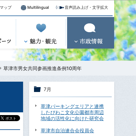
マップ
Multilingual
音声読み上げ・文字拡大
草津市男女共同参画推進条例10周年
7月
草津パーキングエリアと連携
したびわこ文化公園都市周辺
地域の活性化に向けた研究会
草津市自治連合会役員会