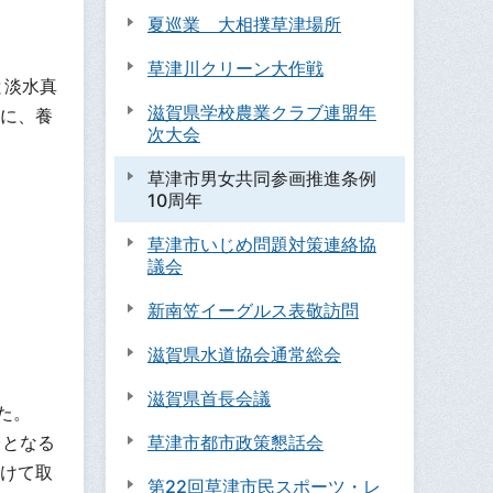
夏巡業 大相撲草津場所
草津川クリーン大作戦
と淡水真
滋賀県学校農業クラブ連盟年
に、養
次大会
草津市男女共同参画推進条例
10周年
草津市いじめ問題対策連絡協
議会
新南笠イーグルス表敬訪問
滋賀県水道協会通常総会
滋賀県首長会議
た。
台となる
草津市都市政策懇話会
けて取
第22回草津市民スポーツ・レ