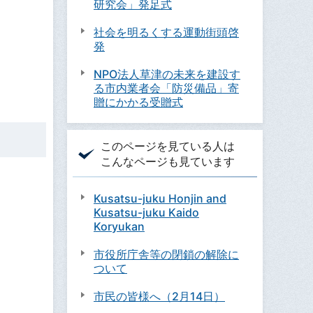
研究会」発足式
社会を明るくする運動街頭啓
発
NPO法人草津の未来を建設す
る市内業者会「防災備品」寄
贈にかかる受贈式
このページを見ている人は
こんなページも見ています
Kusatsu-juku Honjin and
Kusatsu-juku Kaido
Koryukan
市役所庁舎等の閉鎖の解除に
ついて
市民の皆様へ（2月14日）