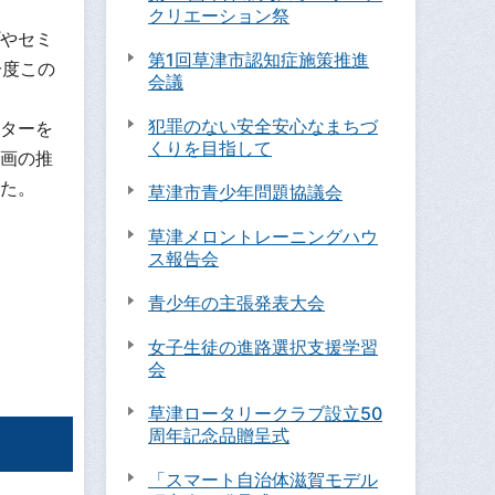
クリエーション祭
やセミ
第1回草津市認知症施策推進
一度この
会議
犯罪のない安全安心なまちづ
ターを
くりを目指して
画の推
た。
草津市青少年問題協議会
草津メロントレーニングハウ
ス報告会
青少年の主張発表大会
女子生徒の進路選択支援学習
会
草津ロータリークラブ設立50
周年記念品贈呈式
「スマート自治体滋賀モデル