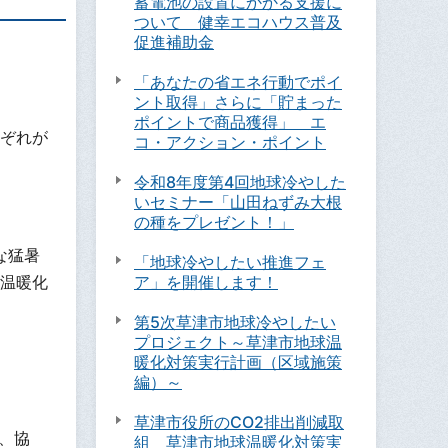
蓄電池の設置にかかる支援に
ついて 健幸エコハウス普及
促進補助金
「あなたの省エネ行動でポイ
ント取得」さらに「貯まった
ポイントで商品獲得」 エ
ぞれが
コ・アクション・ポイント
令和8年度第4回地球冷やした
いセミナー「山田ねずみ大根
の種をプレゼント！」
な猛暑
「地球冷やしたい推進フェ
ア」を開催します！
温暖化
第5次草津市地球冷やしたい
プロジェクト～草津市地球温
暖化対策実行計画（区域施策
編）～
草津市役所のCO2排出削減取
、協
組 草津市地球温暖化対策実