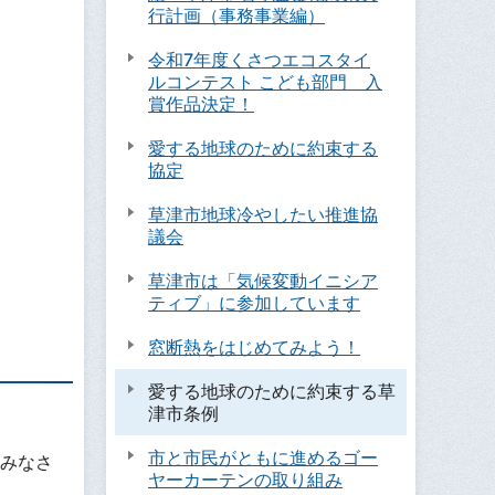
行計画（事務事業編）
令和7年度くさつエコスタイ
ルコンテスト こども部門 入
賞作品決定！
愛する地球のために約束する
協定
草津市地球冷やしたい推進協
議会
草津市は「気候変動イニシア
ティブ」に参加しています
窓断熱をはじめてみよう！
愛する地球のために約束する草
津市条例
市と市民がともに進めるゴー
みなさ
ヤーカーテンの取り組み