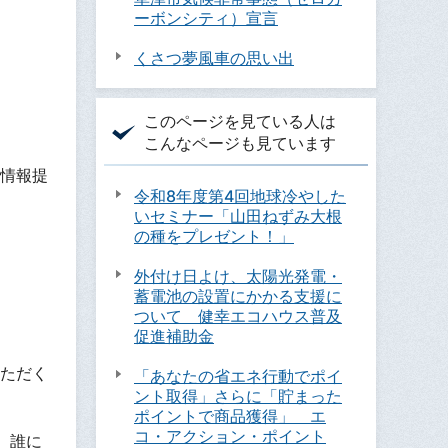
ーボンシティ）宣言
くさつ夢風車の思い出
このページを見ている人は
こんなページも見ています
情報提
令和8年度第4回地球冷やした
いセミナー「山田ねずみ大根
の種をプレゼント！」
外付け日よけ、太陽光発電・
蓄電池の設置にかかる支援に
ついて 健幸エコハウス普及
促進補助金
ただく
「あなたの省エネ行動でポイ
ント取得」さらに「貯まった
ポイントで商品獲得」 エ
コ・アクション・ポイント
、誰に