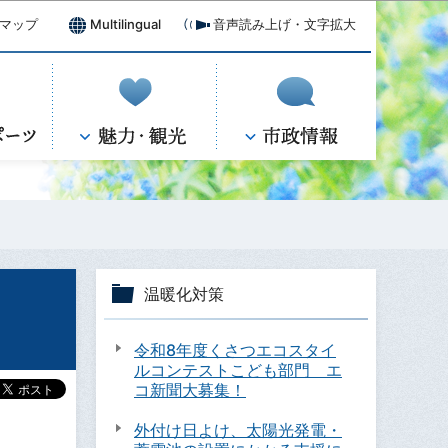
マップ
Multilingual
音声読み上げ・文字拡大
温暖化対策
令和8年度くさつエコスタイ
ルコンテストこども部門 エ
コ新聞大募集！
外付け日よけ、太陽光発電・