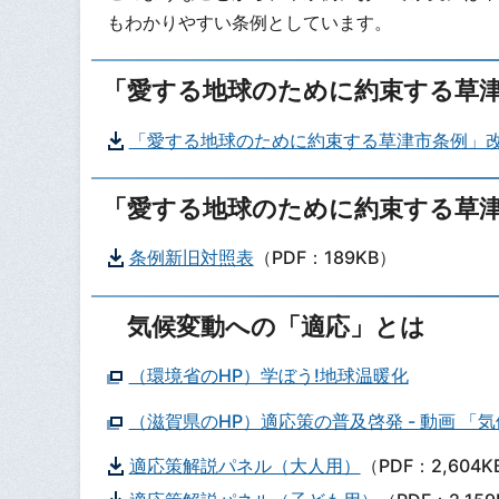
もわかりやすい条例としています。
「愛する地球のために約束する草
「愛する地球のために約束する草津市条例」
「愛する地球のために約束する草
条例新旧対照表
（PDF：189KB）
気候変動への「適応」とは
（環境省のHP）学ぼう!地球温暖化
（滋賀県のHP）適応策の普及啓発 - 動画 「
適応策解説パネル（大人用）
（PDF：2,604K