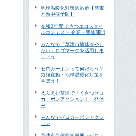
地球温暖化対策適応策【節電
と熱中症予防】
令和2年度 くさつエコスタイ
ルコンテスト 企業・団体部門
みんなで「草津市地球冷やし
たい」ロゴマークを活用しま
しょう
ゼロカーボンって何だろう？
気候変動・地球温暖化対策を
学ぼう！
えふえむ草津で「くさつゼロ
カーボンアクション！」発信
中
みんなでゼロカーボンアクシ
ョン
草津市気候非常事態（ゼロカ