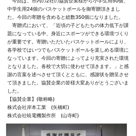
今回は、市内の2社の協賛企業様から小学生用50個、
中学生用24個のバスケットボールを御寄贈頂きまし
た。今回の寄贈を含めると総数350個になりました。
寄贈式において、「近頃の子どもたちの体力低下が課
題になっている中、身近にスポーツができる環境づくり
が重要です。寄贈いただいたバスケットボールにより、
各学校ではいつでもバスケットボールを楽しめる環境に
なっています。今回の寄贈によってより充実された環境
となりました。各校で大切に使わせて頂きます。」と感
謝の言葉を述べさせて頂くとともに、感謝状を贈呈させ
て頂きました。協賛企業の皆様大変ありがとうございま
した。
【協賛企業】(敬称略)
株式会社岸本工業 (矢橋町)
株式会社暁電機製作所 (山寺町)