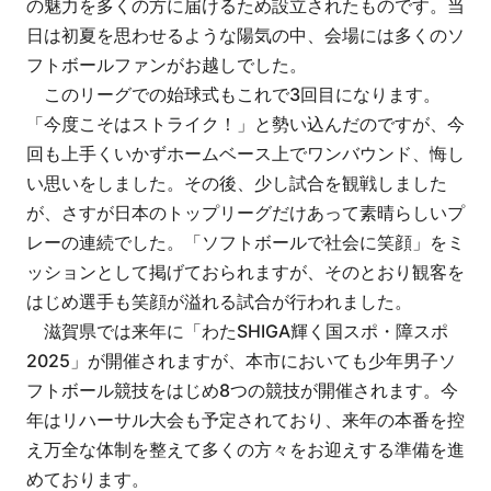
の魅力を多くの方に届けるため設立されたものです。当
日は初夏を思わせるような陽気の中、会場には多くのソ
フトボールファンがお越しでした。
このリーグでの始球式もこれで3回目になります。
「今度こそはストライク！」と勢い込んだのですが、今
回も上手くいかずホームベース上でワンバウンド、悔し
い思いをしました。その後、少し試合を観戦しました
が、さすが日本のトップリーグだけあって素晴らしいプ
レーの連続でした。「ソフトボールで社会に笑顔」をミ
ッションとして掲げておられますが、そのとおり観客を
はじめ選手も笑顔が溢れる試合が行われました。
滋賀県では来年に「わたSHIGA輝く国スポ・障スポ
2025」が開催されますが、本市においても少年男子ソ
フトボール競技をはじめ8つの競技が開催されます。今
年はリハーサル大会も予定されており、来年の本番を控
え万全な体制を整えて多くの方々をお迎えする準備を進
めております。