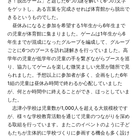
き！脱出ゲーム」と題した6つの謎を解いて6つの文字
をゲットし、ある言葉を完成させれば体育館から脱出で
きるというものでした。
昼休みになると参加を希望する1年生から6年生まで
の児童が体育館に集まりました。ゲームは1年生から6
年生までが混成になったグループを編成して、グループ
ごとに6つのブースを訪れ謎解きを行っていました。高
学年の児童が低学年の児童の手を繋ぎながらブースを巡
り、協力してゲームを楽しむ微笑ましい光景が随所で見
られました。予想以上に参加者が多く、企画をした6年
1組の児童は昼休み時間で終わるか心配していました
が、何とか時間中に終えることができ、ほっとしていま
した。
志津小学校は児童数が1,000人を超える大規模校です
が、様々な学校教育活動を通じて児童のつながりを深め
る取組を行っています。またこのイベントのように子ど
もたちが主体的に学校づくりに参画する機会も多く設け